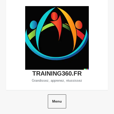
Aller
au
contenu
TRAINING360.FR
Grandissez, apprenez, réussissez
Menu