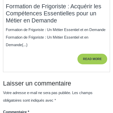
Formation de Frigoriste : Acquérir les
Compétences Essentielles pour un
Formation
Métier en Demande
de
Formation de Frigoriste : Un Métier Essentiel et en Demande
Frigoriste
Formation de Frigoriste : Un Métier Essentiel et en
:
Demande{...}
Acquérir
les
READ
READ MORE
Compétences
MORE
Essentielles
pour
Laisser un commentaire
un
Métier
Votre adresse e-mail ne sera pas publiée.
Les champs
en
obligatoires sont indiqués avec
*
Demande
Commentaire
*