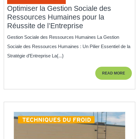
Optimiser la Gestion Sociale des
Ressources Humaines pour la
Optimiser
Réussite de l’Entreprise
la
Gestion Sociale des Ressources Humaines La Gestion
Gestion
Sociale des Ressources Humaines : Un Pilier Essentiel de la
Sociale
Stratégie d’Entreprise La{...}
des
Ressources
READ
READ MORE
Humaines
MORE
pour
la
Réussite
de
l’Entreprise