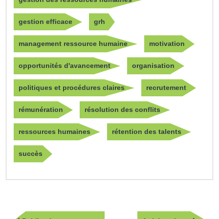
gestion efficace
grh
management ressource humaine
motivation
opportunités d'avancement
organisation
politiques et procédures claires
recrutement
rémunération
résolution des conflits
ressources humaines
rétention des talents
succès
Navigation