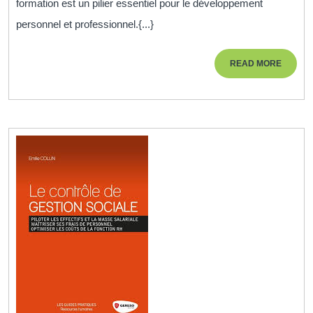
formation est un pilier essentiel pour le développement
avec
personnel et professionnel.{...}
Notre
Offre
READ
READ MORE
de
MORE
Forma
Compl