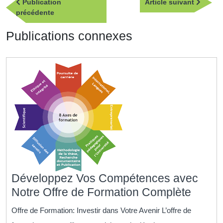
Article
Publication
Article suivant
de
Publication
suivan
précédente
l’article
précédente
Publications connexes
Développez Vos Compétences avec
Dével
Notre Offre de Formation Complète
Vos
Offre de Formation: Investir dans Votre Avenir L’offre de
Comp