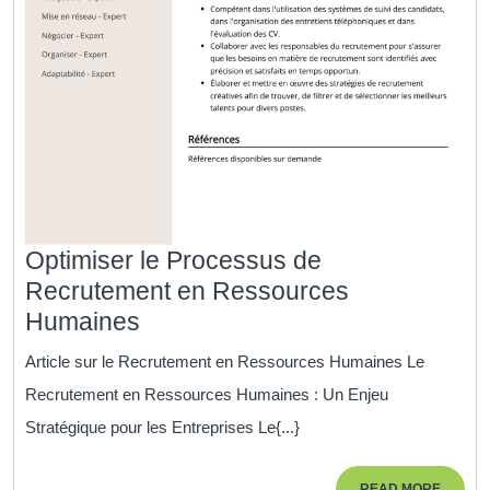
Optimiser le Processus de
Recrutement en Ressources
Optimiser
Humaines
le
Article sur le Recrutement en Ressources Humaines Le
Processus
Recrutement en Ressources Humaines : Un Enjeu
de
Stratégique pour les Entreprises Le{...}
Recrutement
en
READ
READ MORE