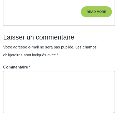
la
lithothérapie
READ
READ MORE
lors
MORE
d’une
formation
Laisser un commentaire
spécialisée
Votre adresse e-mail ne sera pas publiée.
Les champs
obligatoires sont indiqués avec
*
Commentaire
*