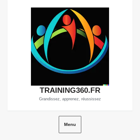
Aller
au
contenu
TRAINING360.FR
Grandissez, apprenez, réussissez
Menu