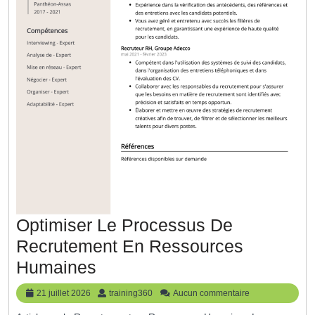
Optimiser Le Processus De
Recrutement En Ressources
Optimiser
Humaines
Le
21
training360
21 juillet 2026
training360
Aucun commentaire
Processus
juillet