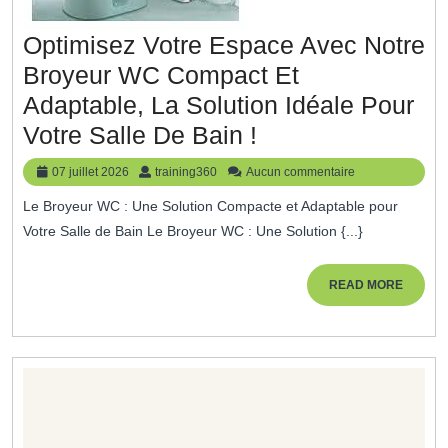
Optimisez Votre Espace Avec Notre
Broyeur WC Compact Et
Adaptable, La Solution Idéale Pour
Optimisez
Votre Salle De Bain !
Votre
07
training360
07 juillet 2026
training360
Aucun commentaire
Espace
juillet
Le Broyeur WC : Une Solution Compacte et Adaptable pour
2026
Avec
Votre Salle de Bain Le Broyeur WC : Une Solution {...}
Notre
Broyeur
READ
READ MORE
MORE
WC
Compact
Et
Adaptable,
La