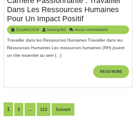
Carrière Passionnante : Travailler
Dans Les Ressources Humaines
Carrière
Pour Un Impact Positif
Passionnante
19
training360
19 juillet 2026
training360
Aucun commentaire
:
juillet
Travailler dans les Ressources Humaines Travailler dans les
2026
Travailler
Ressources Humaines Les ressources humaines (RH) jouent
Dans
un rôle essentiel au sein {...}
Les
Ressources
READ
READ MORE
MORE
Humaines
Pour
Un
Pagination
Impact
1
2
…
113
Suivant
des
Positif
publications