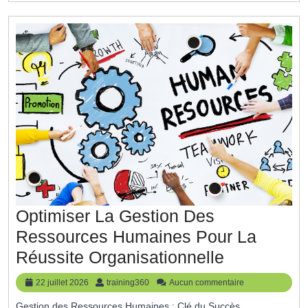
:
Une
Opportunité
À
Saisir
Optimiser La Gestion Des
Ressources Humaines Pour La
Optimiser
Réussite Organisationnelle
La
22
training360
22 juillet 2026
training360
Aucun commentaire
Gestion
juillet
Gestion des Ressources Humaines : Clé du Succès
2026