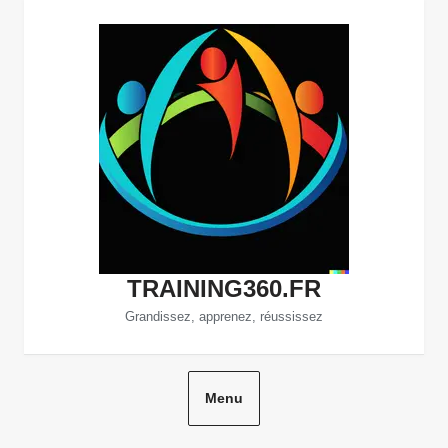
Aller
au
contenu
TRAINING360.FR
Grandissez, apprenez, réussissez
Menu