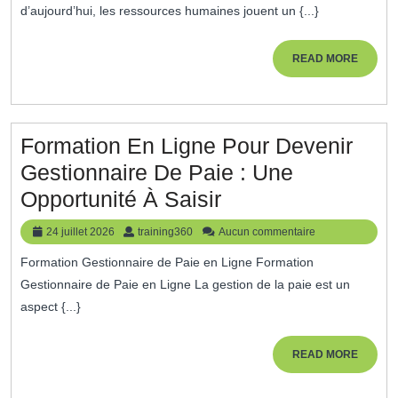
Ressources
d’aujourd’hui, les ressources humaines jouent un {...}
Humaines
Dans
READ
READ MORE
MORE
Le
Monde
Professionnel
Formation En Ligne Pour Devenir
Gestionnaire De Paie : Une
Formation
Opportunité À Saisir
En
24
training360
24 juillet 2026
training360
Aucun commentaire
Ligne
juillet
Formation Gestionnaire de Paie en Ligne Formation
2026
Pour
Gestionnaire de Paie en Ligne La gestion de la paie est un
Devenir
aspect {...}
Gestionnaire
De
READ
READ MORE
MORE
Paie