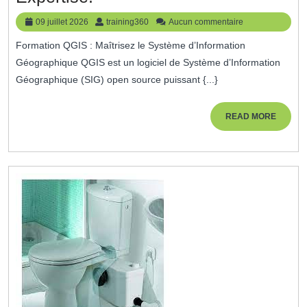
QGIS
09
training360
09 juillet 2026
training360
Aucun commentaire
:
juillet
Formation QGIS : Maîtrisez le Système d’Information
2026
Explorez
Géographique QGIS est un logiciel de Système d’Information
Le
Géographique (SIG) open source puissant {...}
Monde
De
READ
READ MORE
MORE
La
Cartographie
Avec
Expertise.