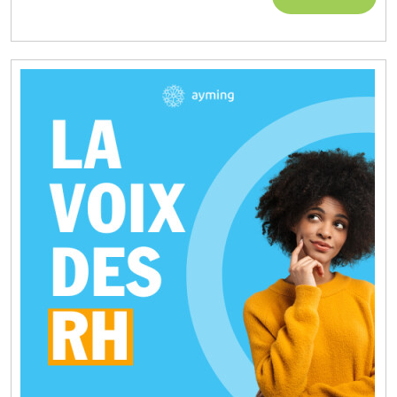
MORE
Que
Veut
Dire
Ressources
Humaines
?