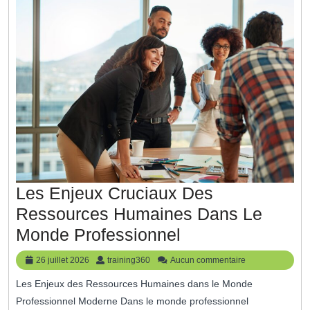
Les Enjeux Cruciaux Des
Ressources Humaines Dans Le
Les
Monde Professionnel
Enjeux
26
training360
26 juillet 2026
training360
Aucun commentaire
Cruciaux
juillet
Les Enjeux des Ressources Humaines dans le Monde
2026
Des
Professionnel Moderne Dans le monde professionnel