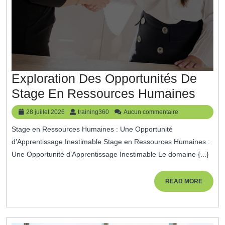
Exploration Des Opportunités De
Explo
Stage En Ressources Humaines
Des
28
training360
28 juillet 2026
training360
Aucun commentaire
Oppor
juillet
Stage en Ressources Humaines : Une Opportunité
2026
De
d’Apprentissage Inestimable Stage en Ressources Humaines :
Stag
Une Opportunité d’Apprentissage Inestimable Le domaine {...}
En
Ress
READ
READ MORE
MORE
Huma