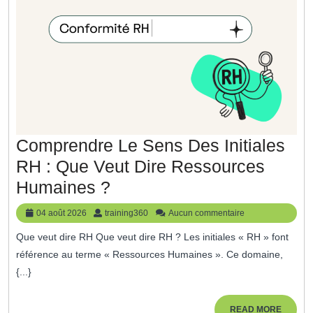
Solution
Idéale
Pour
Votre
Salle
De
Bain
Comprendre Le Sens Des Initiales
!
RH : Que Veut Dire Ressources
Comprendre
Humaines ?
Le
04
training360
04 août 2026
training360
Aucun commentaire
Sens
août
Que veut dire RH Que veut dire RH ? Les initiales « RH » font
2026
Des
référence au terme « Ressources Humaines ». Ce domaine,
Initiales
{...}
RH
:
READ
READ MORE