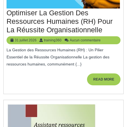
Optimiser La Gestion Des
Ressources Humaines (RH) Pour
Optimis
La Réussite Organisationnelle
La
31
training360
31 juillet 2026
training360
Aucun commentaire
Gestion
juillet
La Gestion des Ressources Humaines (RH) : Un Pilier
2026
Des
Essentiel de la Réussite Organisationnelle La gestion des
Ressou
ressources humaines, communément {...}
Humain
(RH)
READ
READ MORE
MORE
Pour
La
Réussit
Organis