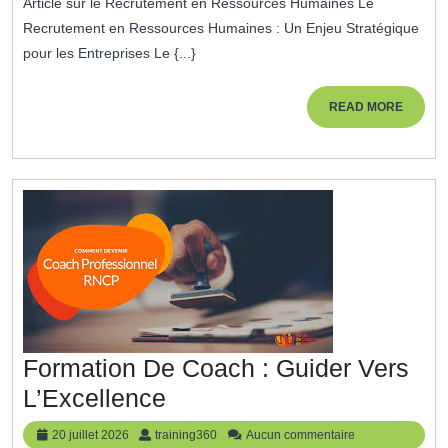
Article sur le Recrutement en Ressources Humaines Le
2026
De
Recrutement en Ressources Humaines : Un Enjeu Stratégique
Recrutement
pour les Entreprises Le {...}
En
Ressources
READ
READ MORE
MORE
Humaines
Formation De Coach : Guider Vers
Formation
L’Excellence
De
20
training360
20 juillet 2026
training360
Aucun commentaire