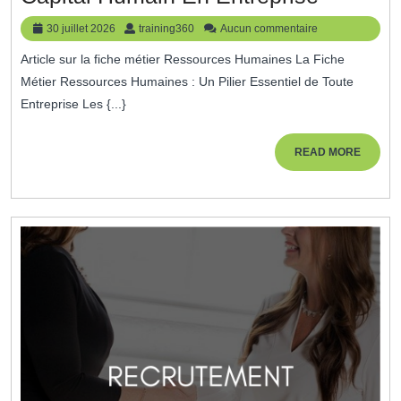
Fiche
30
training360
30 juillet 2026
training360
Aucun commentaire
Métier
juillet
Article sur la fiche métier Ressources Humaines La Fiche
2026
Ressou
Métier Ressources Humaines : Un Pilier Essentiel de Toute
Humain
Entreprise Les {...}
:
Clé
READ
READ MORE
MORE
De
La
Gestion
Du
Capital
Humain
En
Entrepri