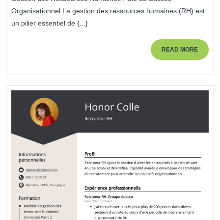
Des
Organisationnel La gestion des ressources humaines (RH) est
Ressource
un pilier essentiel de {...}
Humaines
Pour
READ
READ MORE
MORE
La
Réussite
Organisati