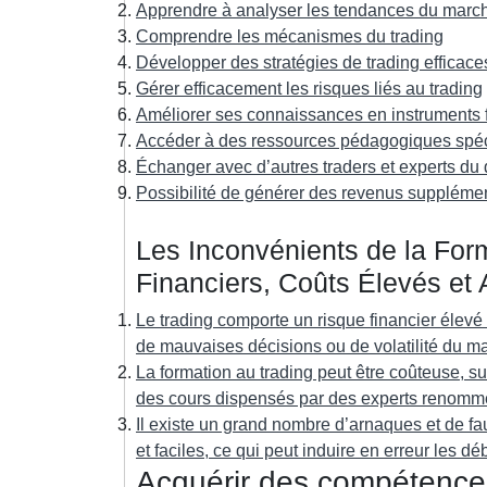
Apprendre à analyser les tendances du marc
Comprendre les mécanismes du trading
Développer des stratégies de trading efficace
Gérer efficacement les risques liés au trading
Améliorer ses connaissances en instruments 
Accéder à des ressources pédagogiques spéc
Échanger avec d’autres traders et experts d
Possibilité de générer des revenus suppléme
Les Inconvénients de la For
Financiers, Coûts Élevés et 
Le trading comporte un risque financier élevé 
de mauvaises décisions ou de volatilité du m
La formation au trading peut être coûteuse, 
des cours dispensés par des experts renomm
Il existe un grand nombre d’arnaques et de fa
et faciles, ce qui peut induire en erreur les dé
Acquérir des compétences