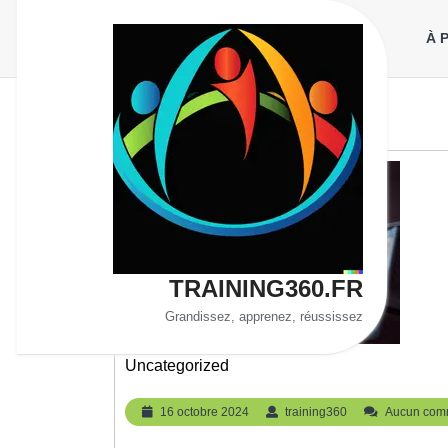
Aller
au
À 
contenu
TRAINING360.FR
Grandissez, apprenez, réussissez
Uncategorized
16
training360
16 octobre 2024
training360
Aucun com
octobre
2024