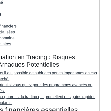
hé
s
financiers
ialisées
u domaine
ntaires
mation en Trading : Risques
Arnaques Potentielles
et il est possible de subir des pertes importantes en cas
arché.
surtout si vous optez pour des programmes avancés ou
és.
ux gourous du trading qui promettent des gains rapides
butants.
 financières essentielles