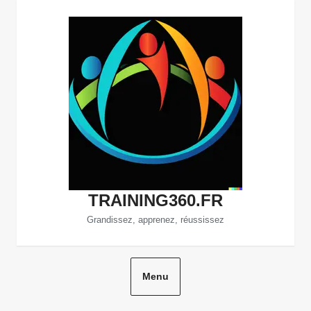
Aller
au
contenu
TRAINING360.FR
Grandissez, apprenez, réussissez
Menu