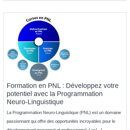
Humaines
pour
le
Succès
Organisationnel
Formation en PNL : Développez votre
potentiel avec la Programmation
Formation
Neuro-Linguistique
en
La Programmation Neuro-Linguistique (PNL) est un domaine
PNL
passionnant qui offre des opportunités incroyables pour le
:
développement personnel et professionnel. Les{...}