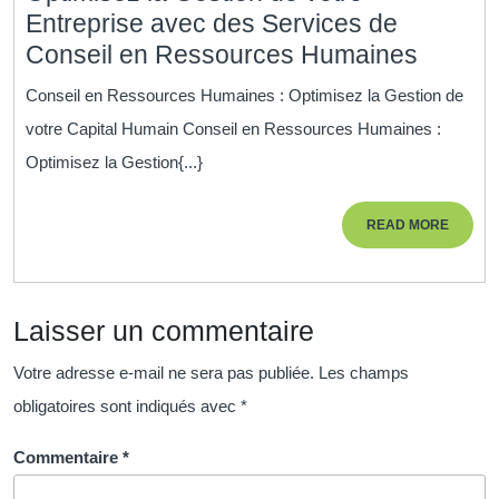
Entreprise avec des Services de
Optimi
Conseil en Ressources Humaines
la
Conseil en Ressources Humaines : Optimisez la Gestion de
Gestio
votre Capital Humain Conseil en Ressources Humaines :
de
Optimisez la Gestion{...}
votre
Entrep
READ
READ MORE
avec
MORE
des
Servic
Laisser un commentaire
de
Consei
Votre adresse e-mail ne sera pas publiée.
Les champs
en
obligatoires sont indiqués avec
*
Resso
Humai
Commentaire
*