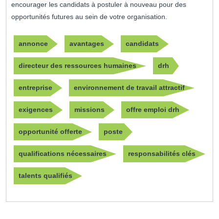
encourager les candidats à postuler à nouveau pour des
opportunités futures au sein de votre organisation.
annonce
avantages
candidats
directeur des ressources humaines
drh
entreprise
environnement de travail attractif
exigences
missions
offre emploi drh
opportunité offerte
poste
qualifications nécessaires
responsabilités clés
talents qualifiés