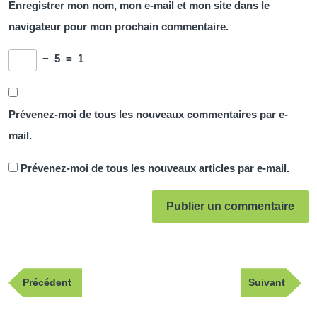
Enregistrer mon nom, mon e-mail et mon site dans le
navigateur pour mon prochain commentaire.
−
5
=
1
Prévenez-moi de tous les nouveaux commentaires par e-
mail.
Prévenez-moi de tous les nouveaux articles par e-mail.
Navigation
Publication
Article
Précédent
Suivant
de
précédente
suivant
l’article