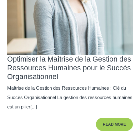
Optimiser la Maîtrise de la Gestion des
Ressources Humaines pour le Succès
Optimiser
Organisationnel
la
Maîtrise de la Gestion des Ressources Humaines : Clé du
Maîtrise
Succès Organisationnel La gestion des ressources humaines
de
est un pilier{...}
la
Gestion
READ
READ MORE
des
MORE
Ressources