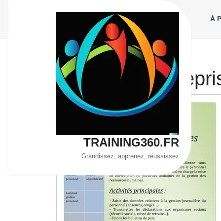
Aller
au
À 
contenu
Étiquette :
entrepri
TRAINING360.FR
Grandissez, apprenez, réussissez