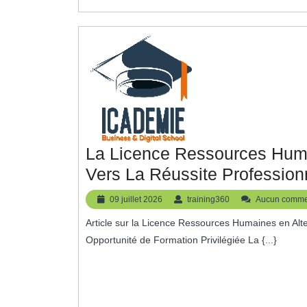
À
L’Intérim
La Licence Ressources Huma
Vers La Réussite Profession
09
training360
09 juillet 2026
training360
Aucun comme
juillet
Article sur la Licence Ressources Humaines en Alternance Licence Ressources Humaines en Alternance : Une
2026
Opportunité de Formation Privilégiée La {...}