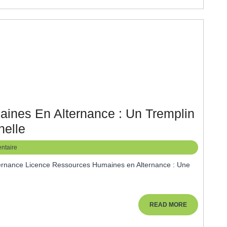
ines En Alternance : Un Tremplin
La
nelle
Licence
ntaire
Ressources
Humaines
En
Alternance
READ
READ MORE
MORE
: