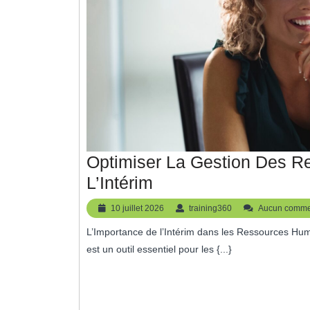
Optimiser La Gestion Des 
Optimiser
L’Intérim
La
10
training360
10 juillet 2026
training360
Aucun comme
Gestion
juillet
L’Importance de l’Intérim dans les Ressources Humaines L’intérim dans le domaine des ressources humaines
2026
Des
est un outil essentiel pour les {...}
Ressources
Humaines
Grâce