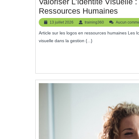
Valoriser L’identité Visuelle
Valori
Ressources Humaines
L’iden
13
training360
13 juillet 2026
training360
Aucun comme
Visuel
juillet
Article sur les logos en ressources humaines Les logos en ressources humaines : l’importance de l’identité
2026
:
visuelle dans la gestion {...}
L’imp
Du
Logo
En
Resso
Huma