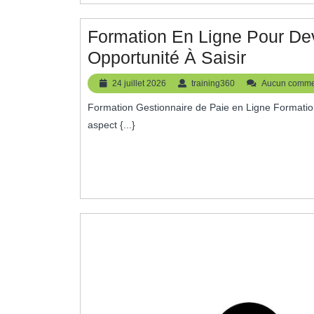
Formation En Ligne Pour Dev
Formati
Opportunité À Saisir
En
24
training360
24 juillet 2026
training360
Aucun comme
Ligne
juillet
Formation Gestionnaire de Paie en Ligne Formation Gestionnaire de Paie en Ligne La gestion de la paie est un
2026
Pour
aspect {...}
Devenir
Gestionn
De
Paie
:
Une
Opportun
À
Saisir