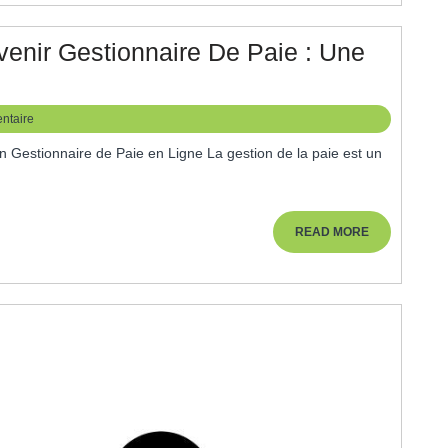
De
La
enir Gestionnaire De Paie : Une
Gestion
on
Du
ntaire
Capital
Humain
En
Entreprise
aire
READ
READ MORE
MORE
ité