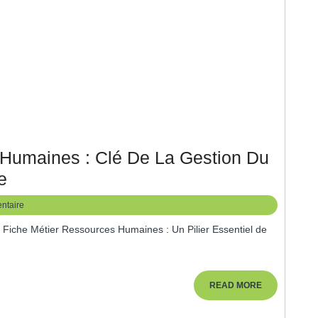
 Humaines : Clé De La Gestion Du
La
e
Fiche
ntaire
Métier
Ressources
Humaines
:
READ
READ MORE
MORE
Clé