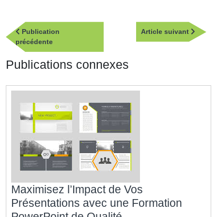
Navigation
Article
Publication
Article suivant
de
Publication
suivan
précédente
l’article
précédente
Publications connexes
Maximisez l’Impact de Vos
Présentations avec une Formation
Maximisez
PowerPoint de Qualité