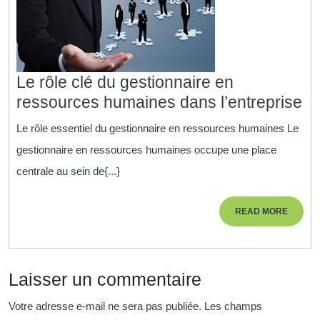
Le rôle clé du gestionnaire en
Le
ressources humaines dans l’entreprise
rô
Le rôle essentiel du gestionnaire en ressources humaines Le
cl
gestionnaire en ressources humaines occupe une place
du
centrale au sein de{...}
ge
en
READ
READ MORE
re
MORE
hu
da
Laisser un commentaire
l’
Votre adresse e-mail ne sera pas publiée.
Les champs