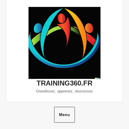
Aller
au
contenu
TRAINING360.FR
Grandissez, apprenez, réussissez
Menu