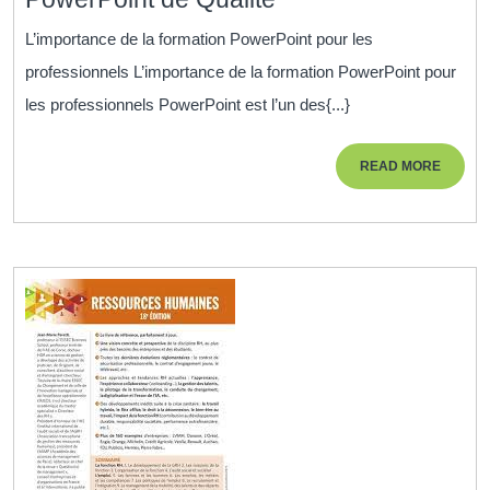
l’Impact
L’importance de la formation PowerPoint pour les
de
professionnels L’importance de la formation PowerPoint pour
Vos
les professionnels PowerPoint est l’un des{...}
Présentations
avec
READ
READ MORE
une
MORE
Formation
PowerPoint
de
Qualité