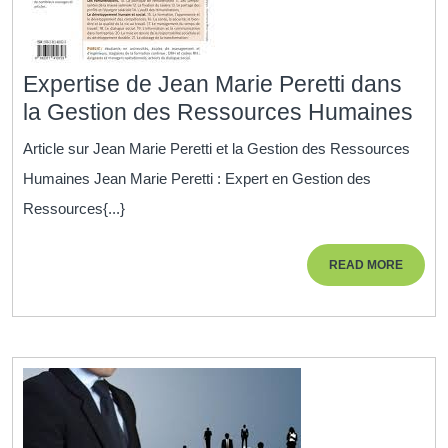
Expertise de Jean Marie Peretti dans
Exp
la Gestion des Ressources Humaines
de
Article sur Jean Marie Peretti et la Gestion des Ressources
Je
Humaines Jean Marie Peretti : Expert en Gestion des
Mar
Ressources{...}
Per
da
READ
READ MORE
la
MORE
Ges
de
Re
Hu