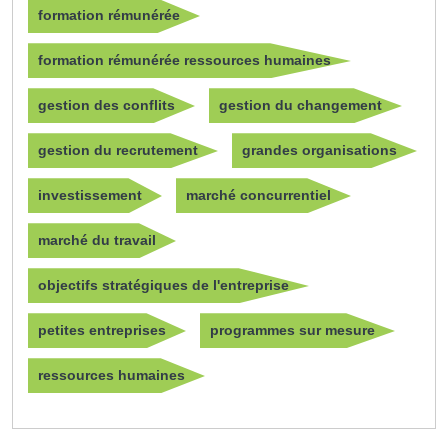
formation rémunérée
formation rémunérée ressources humaines
gestion des conflits
gestion du changement
gestion du recrutement
grandes organisations
investissement
marché concurrentiel
marché du travail
objectifs stratégiques de l'entreprise
petites entreprises
programmes sur mesure
ressources humaines