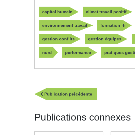
capital humain
climat travail positif
environnement travail
formation rh
gestion conflits
gestion équipes
nord
performance
pratiques gest
Navigation
Publication
Publication précédente
de
précédente
l’article
Publications connexes