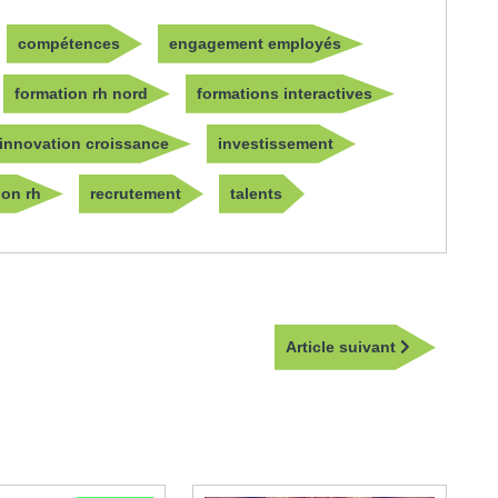
compétences
engagement employés
formation rh nord
formations interactives
innovation croissance
investissement
ion rh
recrutement
talents
Article
Article suivant
suivant