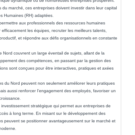
omique dynamique où de nombreuses entreprises prospèrent.
 du marché, ces entreprises doivent investir dans leur capital
es Humaines (RH) adaptées.
 permettre aux professionnels des ressources humaines
fficacement les équipes, recruter les meilleurs talents,
productif, et répondre aux défis organisationnels en constante
ord couvrent un large éventail de sujets, allant de la
loppement des compétences, en passant par la gestion des
tions sont conçues pour être interactives, pratiques et axées
.
ses du Nord peuvent non seulement améliorer leurs pratiques
ais aussi renforcer l’engagement des employés, favoriser un
 croissance.
 investissement stratégique qui permet aux entreprises de
succès à long terme. En misant sur le développement des
es peuvent se positionner avantageusement sur le marché et
 moderne.