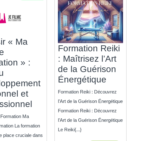
ir « Ma
Formation Reiki
e
: Maîtrisez l’Art
tion » :
de la Guérison
u
Formati
Énergétique
loppement
Reiki
nnel et
Formation Reiki : Découvrez
:
l’Art de la Guérison Énergétique
Choisir
ssionnel
Maîtrise
Formation Reiki : Découvrez
« Ma
Formation Ma
l’Art
l’Art de la Guérison Énergétique
Bonne
mation La formation
de
Le Reiki{...}
Formation »
 place cruciale dans