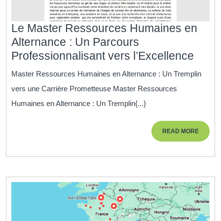
Le Master Ressources Humaines en
Alternance : Un Parcours
Le
Professionnalisant vers l’Excellence
Mast
Master Ressources Humaines en Alternance : Un Tremplin
Ress
vers une Carrière Prometteuse Master Ressources
Huma
Humaines en Alternance : Un Tremplin{...}
en
Alter
READ
READ MORE
:
MORE
Un
Parc
Profe
vers
l’Exc