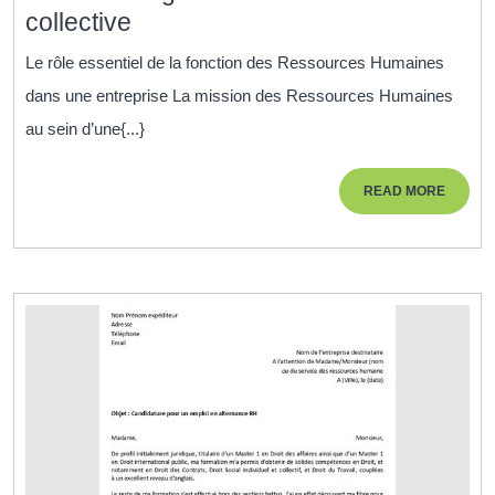
La
collective
mission
Le rôle essentiel de la fonction des Ressources Humaines
essentielle
dans une entreprise La mission des Ressources Humaines
des
au sein d’une{...}
Ressources
Humaines
READ
READ MORE
:
MORE
garantir
la
réussite
collective