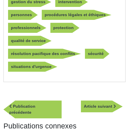
gestion du stress
intervention
personnes
procédures légales et éthiques
professionnels
protection
qualité de service
résolution pacifique des conflits
sécurité
situations d'urgence
Navigation
Article
Publication
Article suivant
de
Publication
suivan
précédente
l’article
précédente
Publications connexes