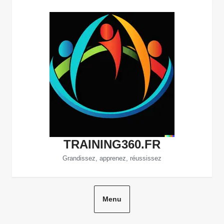
Aller
au
contenu
TRAINING360.FR
Grandissez, apprenez, réussissez
Menu