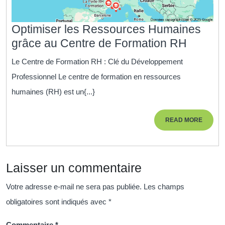
Optimiser les Ressources Humaines
Optimis
grâce au Centre de Formation RH
les
Le Centre de Formation RH : Clé du Développement
Ressou
Professionnel Le centre de formation en ressources
Humai
humaines (RH) est un{...}
grâce
au
READ
READ MORE
Centre
MORE
de
Format
Laisser un commentaire
RH
Votre adresse e-mail ne sera pas publiée.
Les champs
obligatoires sont indiqués avec
*
Commentaire
*