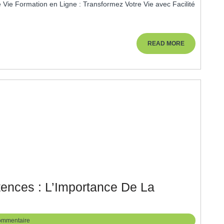
Pour
Devenir
Coach
READ
READ MORE
MORE
De
Vie
:
Transformez
Votre
Parcours
Personnel
Et
Professionnel
nces : L’Importance De La
veloppement
s
ommentaire