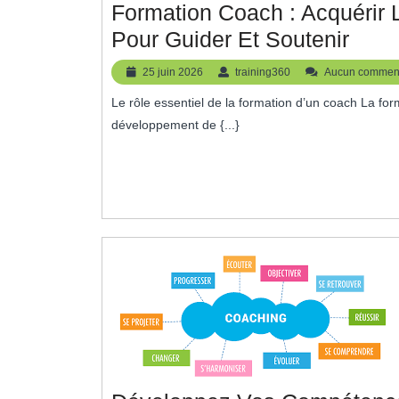
Formation Coach : Acquérir
Form
Pour Guider Et Soutenir
Coa
25
training360
25 juin 2026
training360
Aucun comment
:
juin
Le rôle essentiel de la formation d’un coach La formation d’un coach est un élément crucial dans le
2026
Acqu
développement de {...}
Les
Comp
Esse
Pour
Guid
Et
Sout