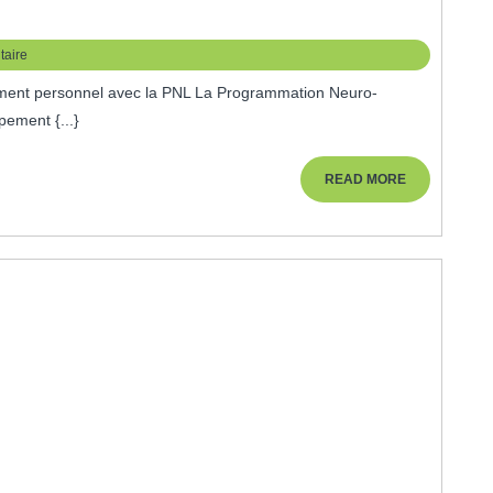
aire
pement {...}
ent
READ
READ MORE
MORE