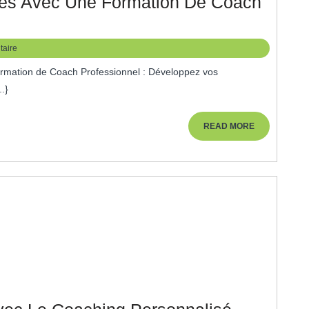
es Avec Une Formation De Coach
eloppez
aire
pétences
c
.}
e
mation
READ
READ MORE
MORE
ch
fessionnel
lité