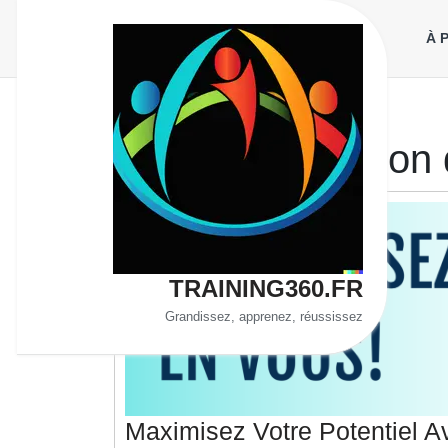
Aller
au
À 
contenu
Étiquette :
gestion 
TRAINING360.FR
Grandissez, apprenez, réussissez
Maximisez Votre Potentiel 