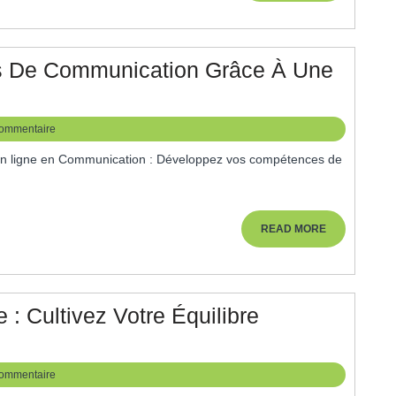
Être
Optimal
:
s De Communication Grâce À Une
Investissez
Optimisez
Dans
Vos
ommentaire
Votre
Compétences
Santé
De
Mentale
Communication
Et
Grâce
READ
READ MORE
Physique
MORE
À
Une
Formation
 : Cultivez Votre Équilibre
En
Ligne
ommentaire
Efficace