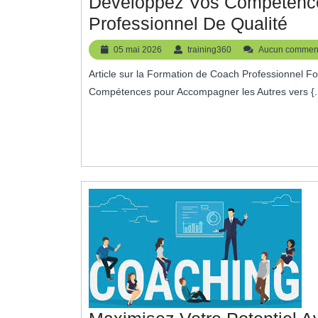
Développez Vos Compétenc
Dév
Professionnel De Qualité
Vos
05
training360
05 mai 2026
training360
Aucun comment
Com
mai
Article sur la Formation de Coach Professionnel Formation de Coach Professionnel : Développez vos
2026
Ave
Compétences pour Accompagner les Autres vers {..
Un
For
De
Coa
Pro
De
Qua