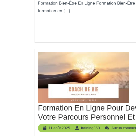
Formation Bien-Être En Ligne Formation Bien-Être En Ligne : Prenez Soin de Vous, Où Que Vous Soyez La
2025
En
formation en {...}
Ligne
:
Cultivez
Votre
Équilibre
Personnel
Formation En Ligne Pour De
Votre Parcours Personnel Et
11
training360
11 août 2025
training360
Aucun commen
août