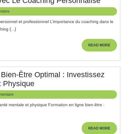
Maximise
Avec Le Coaching Personnalisé
Votre
taire
Potentiel
Avec
ing {...}
Le
Coaching
READ
READ MORE
MORE
Personnal
Bien-Être Optimal : Investissez
Formation
t Physique
En
mentaire
Ligne
Pour
Un
Bien-
READ
READ MORE
MORE