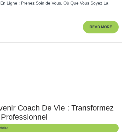
READ
READ MORE
MORE
venir Coach De Vie : Transformez
Formation
 Professionnel
En
taire
Ligne