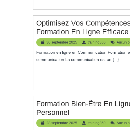
Optimisez Vos Compétence
Formation En Ligne Efficace
30
training360
30 septembre 2025
training360
Aucun c
septembre
Formation en ligne en Communication Formation en ligne en Communication : Développez vos compétences de
2025
communication La communication est un {...}
Formation Bien-Être En Ligne
Formation
Personnel
Bien-
28
training360
28 septembre 2025
training360
Aucun c
Être
septembre