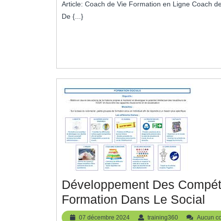
Article: Coach de Vie Formation en Ligne Coach de Vie Formation en Ligne : Transformez Votre Vie avec Facilité
2025
De {...}
Développement Des Compéte
Dé
Formation Dans Le Social
De
07
training360
07 décembre 2024
training360
Aucun c