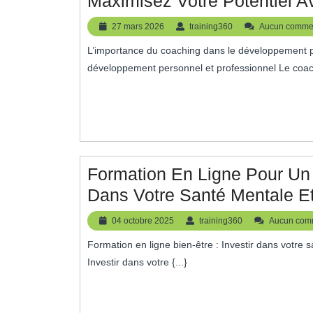
Maximisez Votre Potentiel 
27
training360
27 mars 2026
training360
Aucun commen
mars
L’importance du coaching dans le développement personnel et professionnel L’importance du coaching dans le
2026
développement personnel et professionnel Le coach
Formation En Ligne Pour Un 
Dans Votre Santé Mentale E
04
training360
04 octobre 2025
training360
Aucun com
octobre
Formation en ligne bien-être : Investir dans votre santé mentale et physique Formation en ligne bien-être :
2025
Investir dans votre {...}