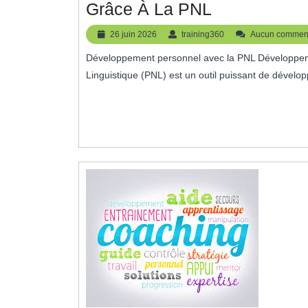
Maximisez
Grâce À La PNL
Votre
26
training360
26 juin 2026
training360
Aucun comment
Potentiel
juin
Développement personnel avec la PNL Développement personnel avec la PNL La Programmation Neuro-
2026
Avec
Linguistique (PNL) est un outil puissant de dévelop
Le
Développem
Personnel
Grâce
À
La
PNL