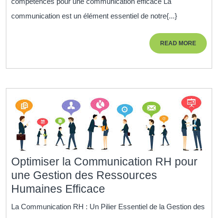
compétences pour une communication efficace La
:
communication est un élément essentiel de notre{...}
Développez
vos
READ
READ MORE
compétences
MORE
pour
une
communicati
efficace
Optimiser la Communication RH pour
une Gestion des Ressources
Optimiser
Humaines Efficace
la
La Communication RH : Un Pilier Essentiel de la Gestion des
Communication