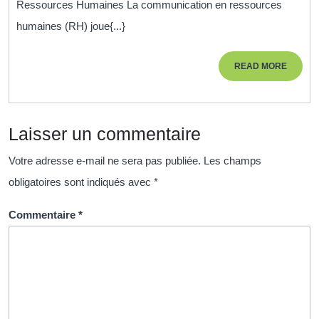
Ressources Humaines La communication en ressources
RH
humaines (RH) joue{...}
pour
une
READ
READ MORE
Gestion
MORE
des
Ressources
Laisser un commentaire
Humaines
Efficace
Votre adresse e-mail ne sera pas publiée.
Les champs
obligatoires sont indiqués avec
*
Commentaire
*