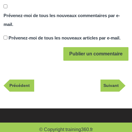
Prévenez-moi de tous les nouveaux commentaires par e-
mail.
Prévenez-moi de tous les nouveaux articles par e-mail.
Navigation
Publication
Article
Précédent
Suivant
de
précédente
suivant
l’article
© Copyright training360.fr