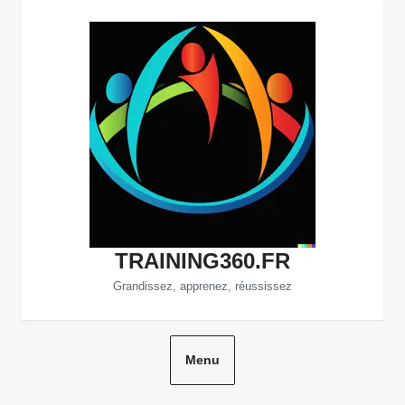
Aller
au
contenu
TRAINING360.FR
Grandissez, apprenez, réussissez
Menu