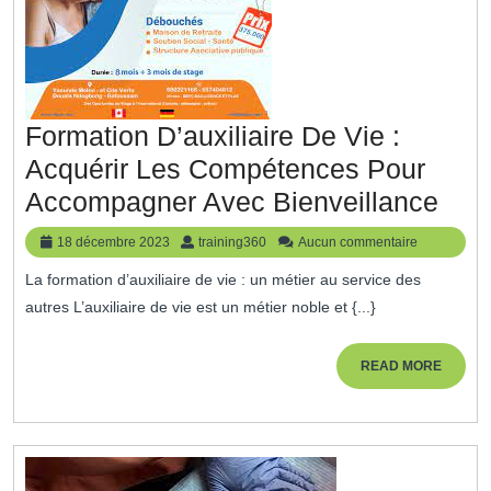
Formation D’auxiliaire De Vie :
Acquérir Les Compétences Pour
For
Accompagner Avec Bienveillance
D’au
18
training360
18 décembre 2023
training360
Aucun commentaire
De
décembre
La formation d’auxiliaire de vie : un métier au service des
2023
Vie
autres L’auxiliaire de vie est un métier noble et {...}
:
Acqu
READ
READ MORE
MORE
Les
Com
Pou