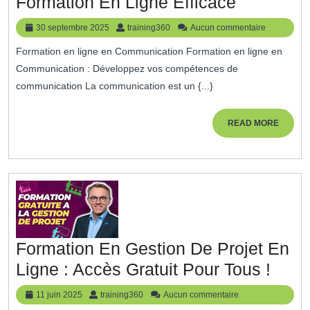
Optimise
Formation En Ligne Efficace
Vos
30
training360
30 septembre 2025
training360
Aucun commentaire
Compéte
septembre
Formation en ligne en Communication Formation en ligne en
2025
De
Communication : Développez vos compétences de
Communi
communication La communication est un {...}
Grâce
À
READ
READ MORE
MORE
Une
Formatio
En
Ligne
Efficace
Formation En Gestion De Projet En
Form
Ligne : Accès Gratuit Pour Tous !
En
11
training360
11 juin 2025
training360
Aucun commentaire
juin