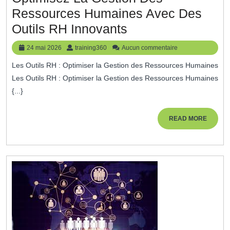
Ressources Humaines Avec Des
Optimisez
Outils RH Innovants
La
24
training360
24 mai 2026
training360
Aucun commentaire
Gestion
mai
Les Outils RH : Optimiser la Gestion des Ressources Humaines
2026
Des
Les Outils RH : Optimiser la Gestion des Ressources Humaines
Ressources
{...}
Humaines
Avec
READ
READ MORE
MORE
Des
Outils
RH
Innovants