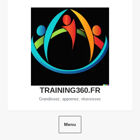
Aller
au
contenu
TRAINING360.FR
Grandissez, apprenez, réussissez
Menu