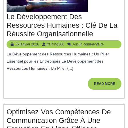
Le Développement Des
Ressources Humaines : Clé De La
Le
Réussite Organisationnelle
Développe
15
training360
15 janvier 2026
training360
Aucun commentaire
Des
janvier
Le Développement des Ressources Humaines : Un Pilier
2026
Ressource
Essentiel pour les Entreprises Le Développement des
Humaines
Ressources Humaines : Un Pilier {...}
:
Clé
READ
READ MORE
MORE
De
La
Réussite
Optimisez Vos Compétences De
Organisati
Communication Grâce À Une