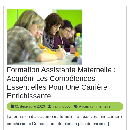
Passion
Avec
Compétence
Formation Assistante Maternelle :
Acquérir Les Compétences
Essentielles Pour Une Carrière
Formation
Enrichissante
Assistante
05
training360
05 décembre 2023
training360
Aucun commentaire
Maternelle
décembre
La formation d’assistante maternelle : un pas vers une carrière
2023
:
enrichissante De nos jours, de plus en plus de parents {...}