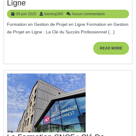
Optimisez
Ligne
Votre
09
training360
09 juin 2025
training360
Aucun commentaire
Carrière
juin
Formation en Gestion de Projet en Ligne Formation en Gestion
2025
Avec
de Projet en Ligne : La Clé du Succès Professionnel {...}
Une
Formation
READ
READ MORE
MORE
En
Gestion
De
Projet
En
Ligne