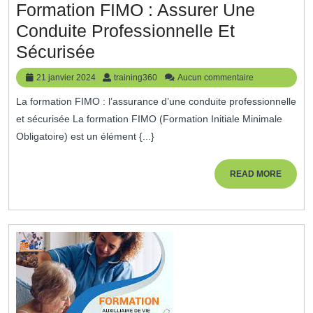
Formation FIMO : Assurer Une
Conduite Professionnelle Et
Formation
Sécurisée
FIMO
21
training360
21 janvier 2024
training360
Aucun commentaire
:
janvier
La formation FIMO : l’assurance d’une conduite professionnelle
2024
Assurer
et sécurisée La formation FIMO (Formation Initiale Minimale
Une
Obligatoire) est un élément {...}
Conduite
Professionnelle
READ
READ MORE
MORE
Et
Sécurisée