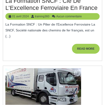
La Formation SNCF : Clé De
La
L’Excellence Ferroviaire En France
Fo
01
training360
01 avril 2024
training360
Aucun commentaire
S
avril
La Formation SNCF : Un Pilier de l’Excellence Ferroviaire La
2024
:
SNCF, Société nationale des chemins de fer français, est un
Cl
{...}
De
L’
READ
READ MORE
MORE
Fer
En
Fr