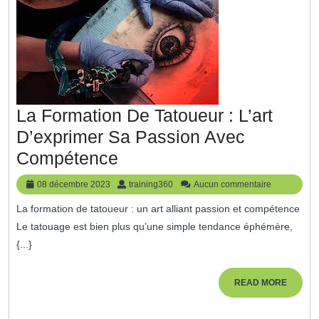
Acc
Ave
Bien
La Formation De Tatoueur : L’art
D’exprimer Sa Passion Avec
La
Compétence
Formation
08
training360
08 décembre 2023
training360
Aucun commentaire
De
décembre
La formation de tatoueur : un art alliant passion et compétence
2023
Tatoueur
Le tatouage est bien plus qu’une simple tendance éphémère,
:
{...}
L’art
D’exprimer
READ
READ MORE
MORE
Sa