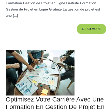
Gest
Formation Gestion de Projet en Ligne Gratuite Formation
2025
De
Gestion de Projet en Ligne Gratuite La gestion de projet est
Proje
une {...}
En
Lign
READ
READ MORE
MORE
:
Accè
Gratu
Pour
Tous
!
Optimisez Votre Carrière Avec Une
Formation En Gestion De Projet En