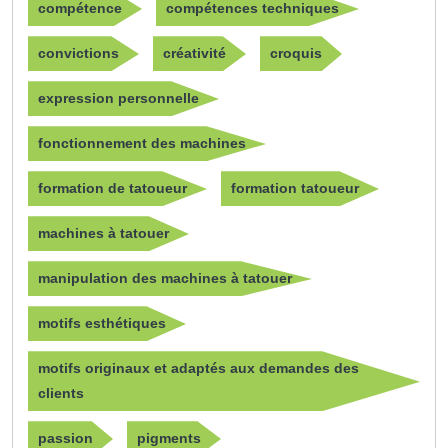
compétence
compétences techniques
convictions
créativité
croquis
expression personnelle
fonctionnement des machines
formation de tatoueur
formation tatoueur
machines à tatouer
manipulation des machines à tatouer
motifs esthétiques
motifs originaux et adaptés aux demandes des
clients
passion
pigments