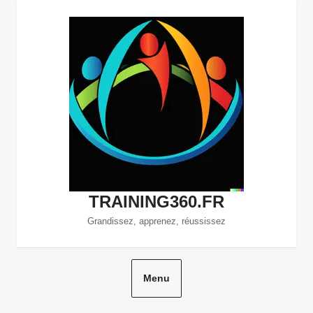
Aller
au
contenu
TRAINING360.FR
Grandissez, apprenez, réussissez
Menu