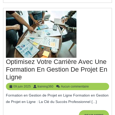
Formatio
En
Ligne
Efficace
Optimisez Votre Carrière Avec Une
Formation En Gestion De Projet En
Optimisez
Ligne
Votre
09
training360
09 juin 2025
training360
Aucun commentaire
Carrière
juin
Formation en Gestion de Projet en Ligne Formation en Gestion
2025
Avec
de Projet en Ligne : La Clé du Succès Professionnel {...}
Une