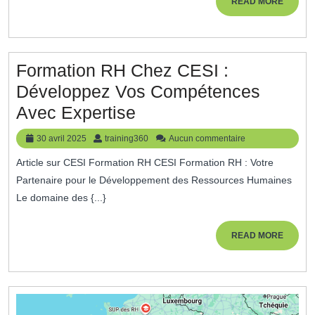
Formation
READ
READ MORE
MORE
En
Gestion
De
Formation RH Chez CESI :
Projet
Développez Vos Compétences
En
Formation
Avec Expertise
Ligne
RH
30
training360
30 avril 2025
training360
Aucun commentaire
Chez
avril
Article sur CESI Formation RH CESI Formation RH : Votre
2025
CESI
Partenaire pour le Développement des Ressources Humaines
:
Le domaine des {...}
Développez
Vos
READ
READ MORE
MORE
Compétences
Avec
Expertise