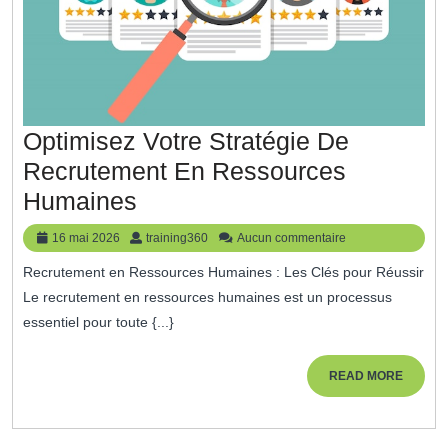
Optimisez Votre Stratégie De
Recrutement En Ressources
Optimisez
Humaines
Votre
16
training360
16 mai 2026
training360
Aucun commentaire
Stratégie
mai
Recrutement en Ressources Humaines : Les Clés pour Réussir
2026
De
Le recrutement en ressources humaines est un processus
Recrutement
essentiel pour toute {...}
En
Ressources
READ
READ MORE
MORE
Humaines