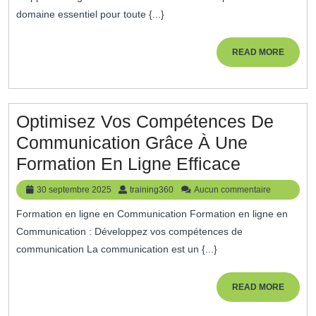
Ligne
domaine essentiel pour toute {...}
:
La
READ
READ MORE
MORE
Clé
De
Votre
Optimisez Vos Compétences De
Succès
Communication Grâce À Une
Financier
Optimise
Formation En Ligne Efficace
Vos
30
training360
30 septembre 2025
training360
Aucun commentaire
Compéte
septembre
Formation en ligne en Communication Formation en ligne en
2025
De
Communication : Développez vos compétences de
Communi
communication La communication est un {...}
Grâce
À
READ
READ MORE
MORE
Une