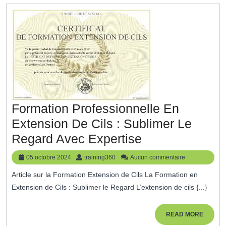
Une
Relaxation
Profonde
Formation Professionnelle En
Extension De Cils : Sublimer Le
Formation
Regard Avec Expertise
Professionnell
05
training360
05 octobre 2024
training360
Aucun commentaire
En
octobre
Article sur la Formation Extension de Cils La Formation en
2024
Extension
Extension de Cils : Sublimer le Regard L’extension de cils {...}
De
Cils
READ
READ MORE
MORE