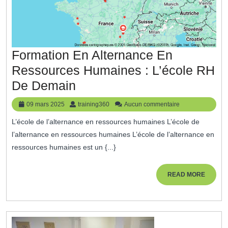
Formation En Alternance En
Ressources Humaines : L’école RH
Formation
De Demain
En
09
training360
09 mars 2025
training360
Aucun commentaire
Alternance
mars
L’école de l’alternance en ressources humaines L’école de
2025
En
l’alternance en ressources humaines L’école de l’alternance en
Ressources
ressources humaines est un {...}
Humaines
:
READ
READ MORE
MORE
L’école
RH
De