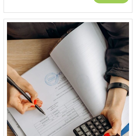
MORE
De
La
Réussite
Organisati