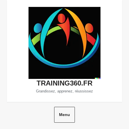
Aller
au
contenu
TRAINING360.FR
Grandissez, apprenez, réussissez
Menu