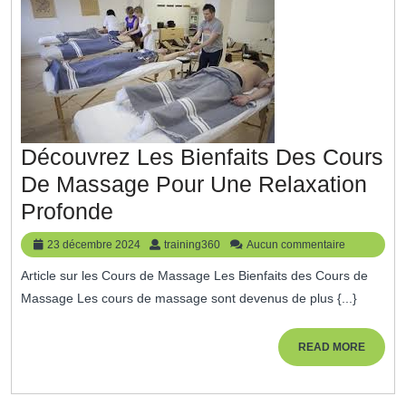
Demain
Découvrez Les Bienfaits Des Cours
De Massage Pour Une Relaxation
Découvrez
Profonde
Les
23
training360
23 décembre 2024
training360
Aucun commentaire
Bienfaits
décembre
Article sur les Cours de Massage Les Bienfaits des Cours de
2024
Des
Massage Les cours de massage sont devenus de plus {...}
Cours
De
READ
READ MORE
MORE
Massage
Pour