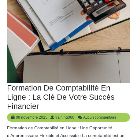
Formation De Comptabilité En
Ligne : La Clé De Votre Succès
Formation
Financier
De
09
training360
09 novembre 2025
training360
Aucun commentaire
Comptabilité
novembre
Formation de Comptabilité en Ligne : Une Opportunité
2025
En
d’Apprentissage Flexible et Accessible La comptabilité est un