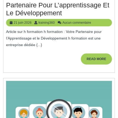
Partenaire Pour L’apprentissage Et
Développez
Le Développement
Vos
21
training360
21 juin 2026
training360
Aucun commentaire
Compétences
juin
Article sur h formation h formation : Votre Partenaire pour
2026
Avec
l’Apprentissage et le Développement h formation est une
H
entreprise dédiée {...}
Formation
:
READ
READ MORE
MORE
Votre
Partenaire
Pour
L’apprentissage
Et
Le
Développement