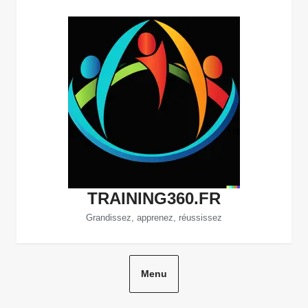
Aller
au
contenu
TRAINING360.FR
Grandissez, apprenez, réussissez
Menu