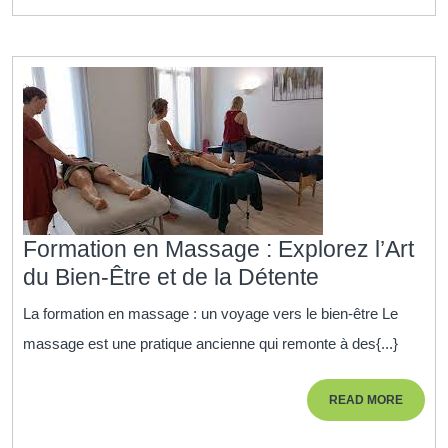
l’Art
de
la
Relaxation
et
de
l’Harmonie
Formation en Massage : Explorez l’Art
Formation
du Bien-Être et de la Détente
en
La formation en massage : un voyage vers le bien-être Le
Massage
massage est une pratique ancienne qui remonte à des{...}
:
Explorez
READ
READ MORE
l’Art
MORE
du