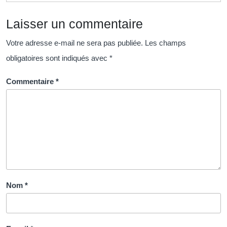
Bien-
Laisser un commentaire
Être
et
Votre adresse e-mail ne sera pas publiée.
Les champs
de
obligatoires sont indiqués avec
*
la
Détente
Commentaire
*
Nom
*