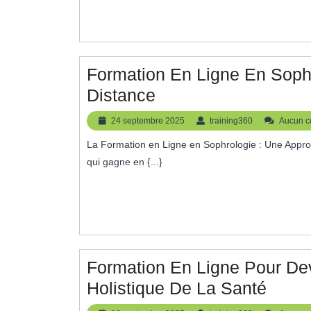
:
Cultivez
Votre
Équilibre
Formation En Ligne En Sophro
Personnel
Formation
Distance
En
24
training360
24 septembre 2025
training360
Aucun c
Ligne
septembre
La Formation en Ligne en Sophrologie : Une Approche Holistique de Bien-Être La sophrologie est une discipline
2025
En
qui gagne en {...}
Sophrologie
:
Cultivez
Votre
Bien-
Formation En Ligne Pour De
Être
Forma
Holistique De La Santé
À
En