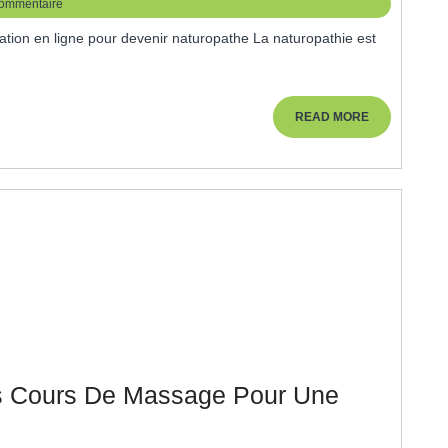
ommentaire
ir
opathe
READ
READ MORE
MORE
oche
tique
é
es Cours De Massage Pour Une
ez