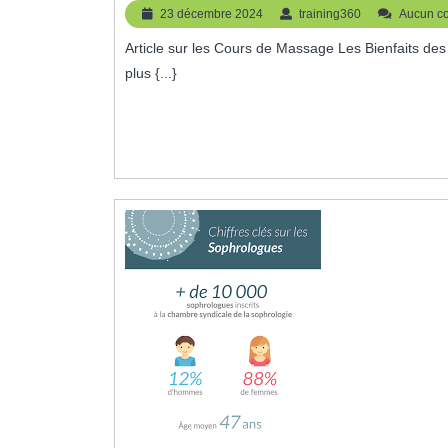
Les
23
training360
23 décembre 2024
training360
Aucun c
Bienfait
décembre
Article sur les Cours de Massage Les Bienfaits des Cours de Massage Les cours de massage sont devenus de
2024
Des
plus {...}
Cours
De
Massag
Pour
Une
Relaxat
Profond