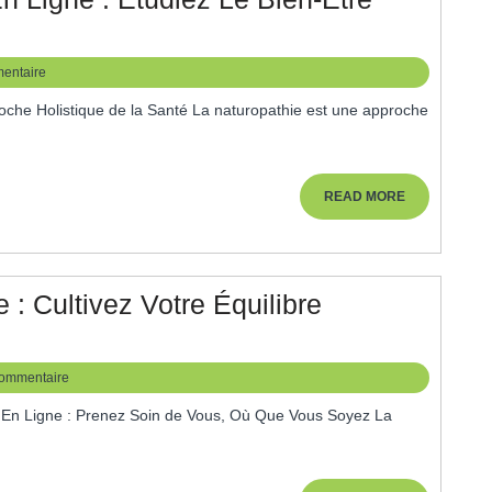
rmation
n
entaire
turopathie
n
gne
READ
READ MORE
MORE
udiez
en-
 : Cultivez Votre Équilibre
re
listique
ommentaire
tre
ythme