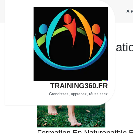
Aller
au
À 
contenu
Étiquette :
relaxati
TRAINING360.FR
Grandissez, apprenez, réussissez
Formation En Naturopathie E