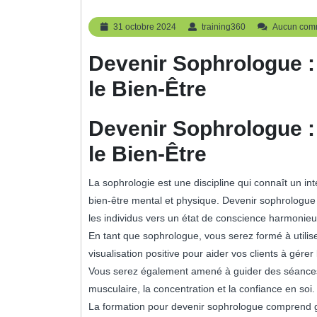
31
training360
31 octobre 2024
training360
Aucun com
octobre
2024
Devenir Sophrologue : 
le Bien-Être
Devenir Sophrologue : 
le Bien-Être
La sophrologie est une discipline qui connaît un int
bien-être mental et physique. Devenir sophrologu
les individus vers un état de conscience harmonieux
En tant que sophrologue, vous serez formé à utilise
visualisation positive pour aider vos clients à gérer
Vous serez également amené à guider des séances d
musculaire, la concentration et la confiance en soi.
La formation pour devenir sophrologue comprend g