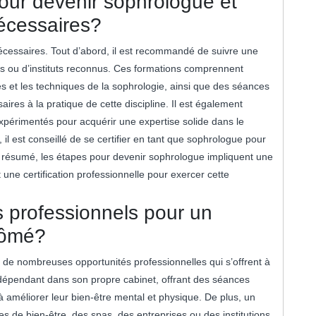
pour devenir sophrologue et
nécessaires?
écessaires. Tout d’abord, il est recommandé de suivre une
es ou d’instituts reconnus. Ces formations comprennent
s et les techniques de la sophrologie, ainsi que des séances
res à la pratique de cette discipline. Il est également
xpérimentés pour acquérir une expertise solide dans le
il est conseillé de se certifier en tant que sophrologue pour
. En résumé, les étapes pour devenir sophrologue impliquent une
 une certification professionnelle pour exercer cette
 professionnels pour un
lômé?
 de nombreuses opportunités professionnelles qui s’offrent à
 indépendant dans son propre cabinet, offrant des séances
 à améliorer leur bien-être mental et physique. De plus, un
s de bien-être, des spas, des entreprises ou des institutions