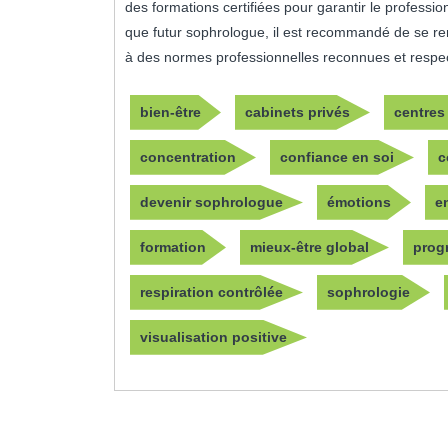
des formations certifiées pour garantir le professio
que futur sophrologue, il est recommandé de se re
à des normes professionnelles reconnues et respe
bien-être
cabinets privés
centres
concentration
confiance en soi
c
devenir sophrologue
émotions
e
formation
mieux-être global
prog
respiration contrôlée
sophrologie
visualisation positive