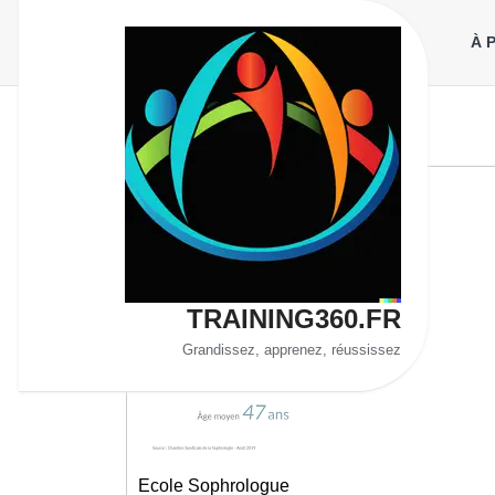
Aller
au
À 
contenu
TRAINING360.FR
Grandissez, apprenez, réussissez
Ecole Sophrologue