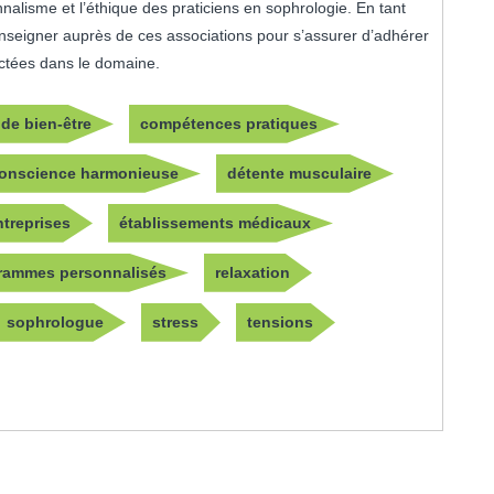
nnalisme et l’éthique des praticiens en sophrologie. En tant
nseigner auprès de ces associations pour s’assurer d’adhérer
ctées dans le domaine.
 de bien-être
compétences pratiques
onscience harmonieuse
détente musculaire
ntreprises
établissements médicaux
rammes personnalisés
relaxation
sophrologue
stress
tensions