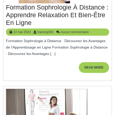
Formation Sophrologie À Distance :
Apprendre Relaxation Et Bien-Être
Formation
En Ligne
Sophrologie
22
training360
22 mai 2024
training360
Aucun commentaire
À
mai
Formation Sophrologie à Distance : Découvrez les Avantages
2024
Distance
de l’Apprentissage en Ligne Formation Sophrologie à Distance
:
: Découvrez les Avantages {...}
Apprendre
Relaxation
READ
READ MORE
MORE
Et
Bien-
Être
En
Ligne