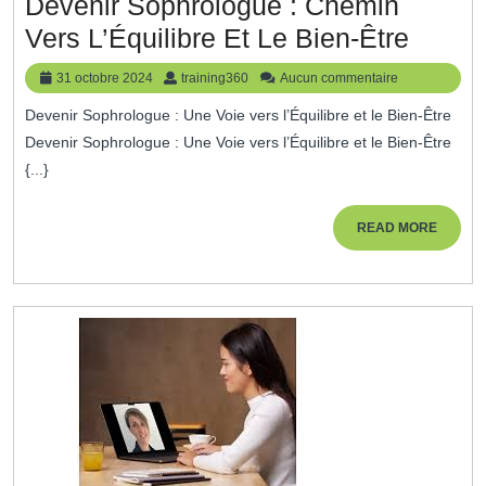
Devenir Sophrologue : Chemin
Deven
Vers L’Équilibre Et Le Bien-Être
Sophr
31
training360
31 octobre 2024
training360
Aucun commentaire
:
octobre
Devenir Sophrologue : Une Voie vers l’Équilibre et le Bien-Être
2024
Chem
Devenir Sophrologue : Une Voie vers l’Équilibre et le Bien-Être
Vers
{...}
L’Équi
Et
READ
READ MORE
MORE
Le
Bien-
Être