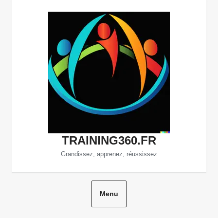
Aller
au
contenu
TRAINING360.FR
Grandissez, apprenez, réussissez
Menu