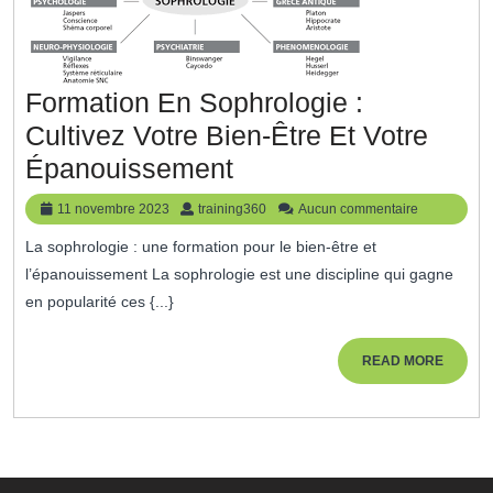
Formation En Sophrologie :
Cultivez Votre Bien-Être Et Votre
Formation
Épanouissement
En
11
training360
11 novembre 2023
training360
Aucun commentaire
Sophrologie
novembre
La sophrologie : une formation pour le bien-être et
2023
:
l’épanouissement La sophrologie est une discipline qui gagne
Cultivez
en popularité ces {...}
Votre
Bien-
READ
READ MORE
MORE
Être
Et
Votre