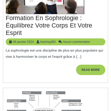
Formation En Sophrologie :
Équilibrez Votre Corps Et Votre
Formation
Esprit
En
06
training360
06 janvier 2024
training360
Aucun commentaire
Sophrologie
janvier
La sophrologie est une discipline de plus en plus populaire qui
2024
:
vise à harmoniser le corps et l’esprit grâce à {...}
Équilibrez
Votre
READ
READ MORE
MORE
Corps
Et
Votre
Esprit