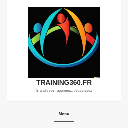
Aller
au
contenu
TRAINING360.FR
Grandissez, apprenez, réussissez
Menu