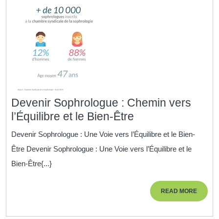
Devenir Sophrologue : Chemin vers
Devenir
l’Équilibre et le Bien-Être
Sophrologue
Devenir Sophrologue : Une Voie vers l’Équilibre et le Bien-
:
Être Devenir Sophrologue : Une Voie vers l’Équilibre et le
Chemin
Bien-Être{...}
vers
l’Équilibre
READ
READ MORE
et
MORE
le