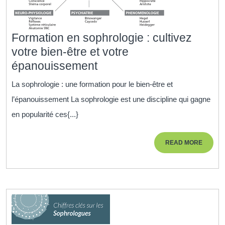
Formation en sophrologie : cultivez
votre bien-être et votre
Formation
épanouissement
en
La sophrologie : une formation pour le bien-être et
sophrologie
l’épanouissement La sophrologie est une discipline qui gagne
:
en popularité ces{...}
cultivez
votre
READ
READ MORE
bien-
MORE
être
et
votre
épanouissement