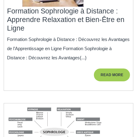
Formation Sophrologie à Distance :
Apprendre Relaxation et Bien-Être en
Formation
Ligne
Sophrologie
Formation Sophrologie à Distance : Découvrez les Avantages
à
de l’Apprentissage en Ligne Formation Sophrologie à
Distance
Distance : Découvrez les Avantages{...}
:
Apprendre
READ
READ MORE
Relaxation
MORE
et
Bien-
Être
en
Ligne