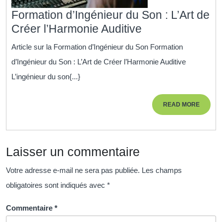
Formation d’Ingénieur du Son : L’Art de
Formation
Créer l’Harmonie Auditive
d’Ingénieur
Article sur la Formation d’Ingénieur du Son Formation
du
d’Ingénieur du Son : L’Art de Créer l’Harmonie Auditive
Son
L’ingénieur du son{...}
:
L’Art
READ
READ MORE
de
MORE
Créer
l’Harmonie
Laisser un commentaire
Auditive
Votre adresse e-mail ne sera pas publiée.
Les champs
obligatoires sont indiqués avec
*
Commentaire
*