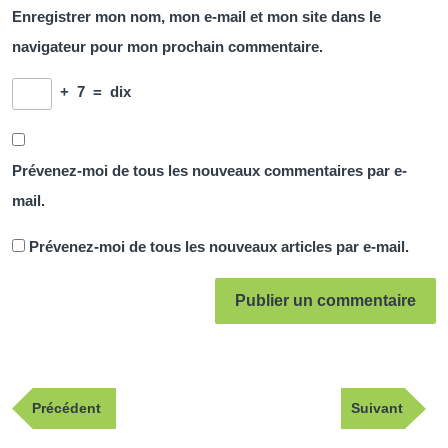
Enregistrer mon nom, mon e-mail et mon site dans le
navigateur pour mon prochain commentaire.
+
7
=
dix
Prévenez-moi de tous les nouveaux commentaires par e-
mail.
Prévenez-moi de tous les nouveaux articles par e-mail.
Navigation
Publication
Article
Précédent
Suivant
de
précédente
suivant
l’article