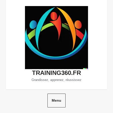
Aller
au
contenu
TRAINING360.FR
Grandissez, apprenez, réussissez
Menu