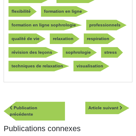
flexibilité
formation en ligne
formation en ligne sophrologie
professionnels
qualité de vie
relaxation
respiration
révision des leçons
sophrologie
stress
techniques de relaxation
visualisation
Navigation
Article
Publication
Article suivant
de
Publication
suivan
précédente
l’article
précédente
Publications connexes