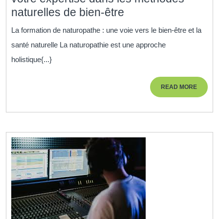
Formation
naturelles de bien-être
de
La formation de naturopathe : une voie vers le bien-être et la
Naturopathe
santé naturelle La naturopathie est une approche
:
holistique{...}
Cultivez
votre
READ
READ MORE
expertise
MORE
dans
les
méthodes
naturelles
de
bien-
être