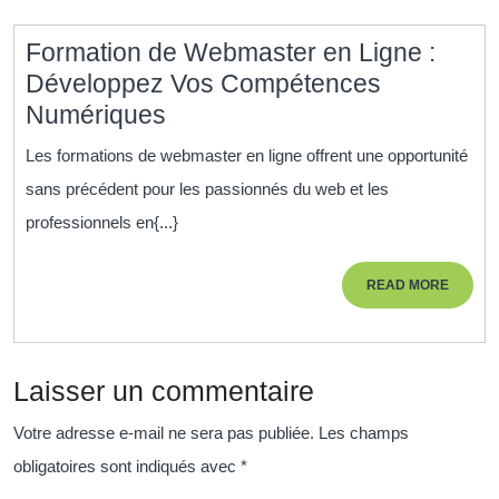
Formation de Webmaster en Ligne :
Développez Vos Compétences
Formation
Numériques
de
Les formations de webmaster en ligne offrent une opportunité
Webmaster
sans précédent pour les passionnés du web et les
en
professionnels en{...}
Ligne
:
READ
READ MORE
Développez
MORE
Vos
Compétences
Laisser un commentaire
Numériques
Votre adresse e-mail ne sera pas publiée.
Les champs
obligatoires sont indiqués avec
*