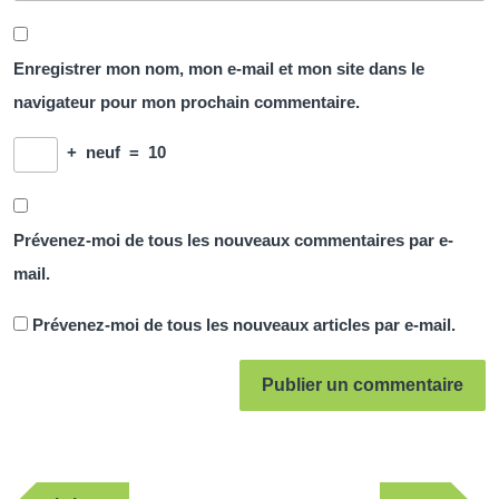
Enregistrer mon nom, mon e-mail et mon site dans le
navigateur pour mon prochain commentaire.
+
neuf
=
10
Prévenez-moi de tous les nouveaux commentaires par e-
mail.
Prévenez-moi de tous les nouveaux articles par e-mail.
Navigation