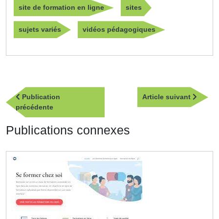
site de formation en ligne
sites
sujets variés
vidéos pédagogiques
Navigation
Article
Publication
Article suivant
de
Publication
suivan
précédente
l’article
précédente
Publications connexes