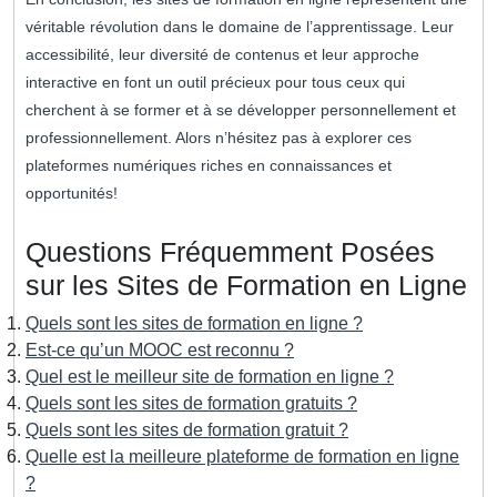
véritable révolution dans le domaine de l’apprentissage. Leur
accessibilité, leur diversité de contenus et leur approche
interactive en font un outil précieux pour tous ceux qui
cherchent à se former et à se développer personnellement et
professionnellement. Alors n’hésitez pas à explorer ces
plateformes numériques riches en connaissances et
opportunités!
Questions Fréquemment Posées
sur les Sites de Formation en Ligne
Quels sont les sites de formation en ligne ?
Est-ce qu’un MOOC est reconnu ?
Quel est le meilleur site de formation en ligne ?
Quels sont les sites de formation gratuits ?
Quels sont les sites de formation gratuit ?
Quelle est la meilleure plateforme de formation en ligne
?