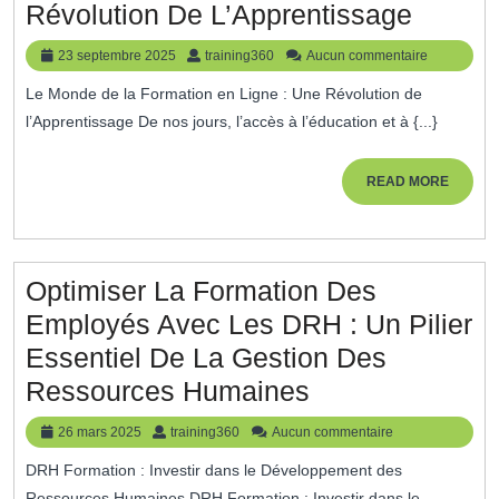
Décou
Révolution De L’Apprentissage
L’Univ
23
training360
23 septembre 2025
training360
Aucun commentaire
Des
septembre
Le Monde de la Formation en Ligne : Une Révolution de
2025
Sites
l’Apprentissage De nos jours, l’accès à l’éducation et à {...}
De
Format
READ
READ MORE
MORE
En
Ligne:
Une
Optimiser La Formation Des
Révolu
Employés Avec Les DRH : Un Pilier
De
Essentiel De La Gestion Des
L’Appr
Optimiser
Ressources Humaines
La
26
training360
26 mars 2025
training360
Aucun commentaire
Formation
mars
DRH Formation : Investir dans le Développement des
2025
Des
Ressources Humaines DRH Formation : Investir dans le