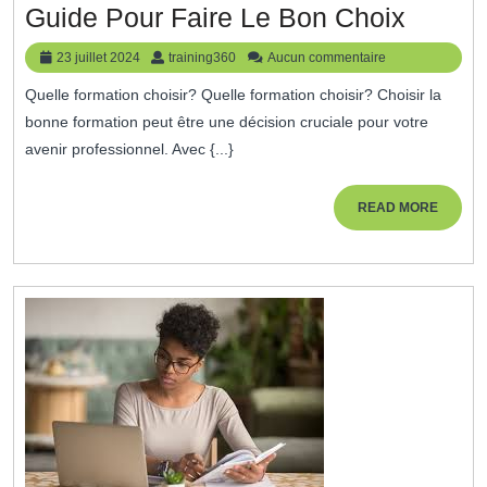
Quelle
Guide Pour Faire Le Bon Choix
Format
23
training360
23 juillet 2024
training360
Aucun commentaire
Choisi
juillet
Quelle formation choisir? Quelle formation choisir? Choisir la
2024
:
bonne formation peut être une décision cruciale pour votre
Un
avenir professionnel. Avec {...}
Guide
Pour
READ
READ MORE
MORE
Faire
Le
Bon
Choix