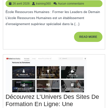
En
26
training360
26 avril 2026
training360
Aucun commentaire
Ressources
avril
École Ressources Humaines : Former les Leaders de Demain
2026
Humaines:
L’école Ressources Humaines est un établissement
L’excellence
d’enseignement supérieur spécialisé dans la {...}
De
L’école
READ
READ MORE
MORE
Spécialisée
Découvrez L’Univers Des Sites De
Formation En Ligne: Une