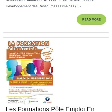
Employés
Développement des Ressources Humaines {...}
Avec
Les
READ
READ MORE
MORE
DRH
:
Un
Pilier
Essentiel
De
La
Gestion
Des
Ressources
Humaines
Les Formations Pôle Emploi En