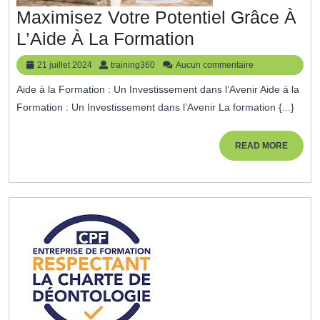
Maximisez Votre Potentiel Grâce À
Maximisez
L’Aide À La Formation
Votre
21
training360
21 juillet 2024
training360
Aucun commentaire
Potentiel
juillet
Aide à la Formation : Un Investissement dans l’Avenir Aide à la
2024
Grâce
Formation : Un Investissement dans l’Avenir La formation {...}
À
L’Aide
READ
READ MORE
MORE
À
La
Formation