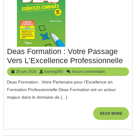
Deas Formation : Votre Passage
De
Vers L’Excellence Professionnelle
For
25
training360
25 juin 2024
training360
Aucun commentaire
:
juin
Deas Formation : Votre Partenaire pour l’Excellence en
2024
Vot
Formation Professionnelle Deas Formation est un acteur
Pas
majeur dans le domaine de {...}
Ver
L’E
READ
READ MORE
MORE
Pro