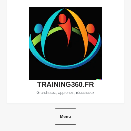
Aller
au
contenu
TRAINING360.FR
Grandissez, apprenez, réussissez
Menu