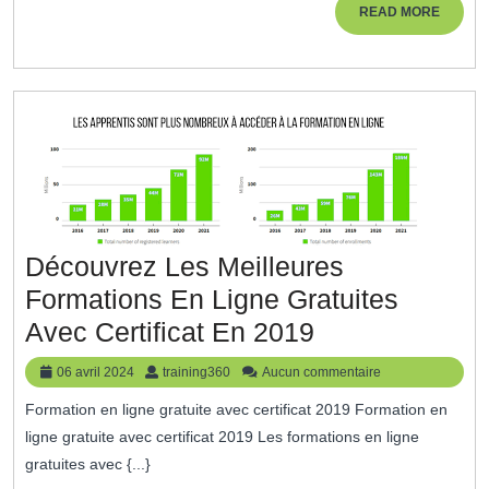
Bien
READ
READ MORE
MORE
Choisir
Découvrez Les Meilleures
Formations En Ligne Gratuites
Découvrez
Avec Certificat En 2019
Les
06
training360
06 avril 2024
training360
Aucun commentaire
Meilleures
avril
Formation en ligne gratuite avec certificat 2019 Formation en
2024
Formations
ligne gratuite avec certificat 2019 Les formations en ligne
En
gratuites avec {...}