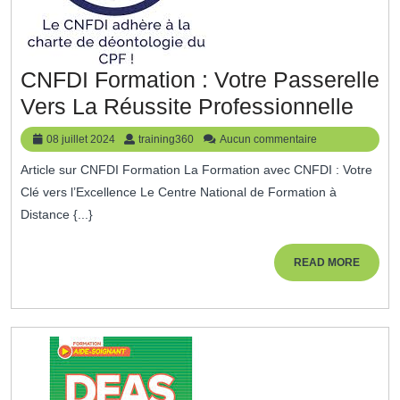
CNFDI Formation : Votre Passerelle
CNF
Vers La Réussite Professionnelle
Form
08
training360
08 juillet 2024
training360
Aucun commentaire
:
juillet
Article sur CNFDI Formation La Formation avec CNFDI : Votre
2024
Votr
Clé vers l’Excellence Le Centre National de Formation à
Pass
Distance {...}
Vers
La
READ
READ MORE
MORE
Réus
Prof