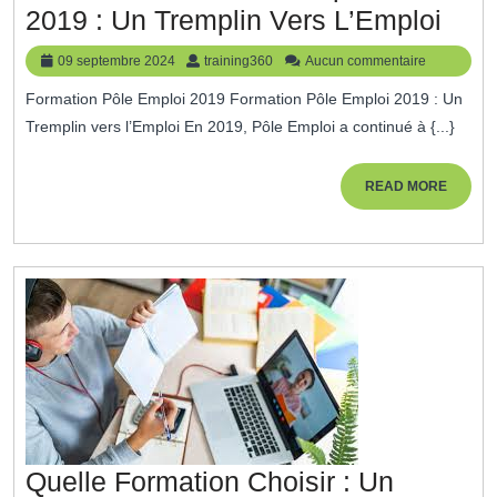
Les
2019 : Un Tremplin Vers L’Emploi
Form
09
training360
09 septembre 2024
training360
Aucun commentaire
Pôle
septembre
Formation Pôle Emploi 2019 Formation Pôle Emploi 2019 : Un
2024
Emp
Tremplin vers l’Emploi En 2019, Pôle Emploi a continué à {...}
En
201
READ
READ MORE
MORE
:
Un
Trem
Vers
L’Em
Quelle Formation Choisir : Un