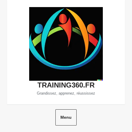
Aller
au
contenu
TRAINING360.FR
Grandissez, apprenez, réussissez
Menu