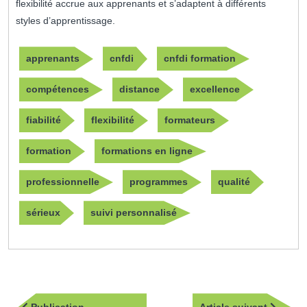
flexibilité accrue aux apprenants et s’adaptent à différents
styles d’apprentissage.
apprenants
cnfdi
cnfdi formation
compétences
distance
excellence
fiabilité
flexibilité
formateurs
formation
formations en ligne
professionnelle
programmes
qualité
sérieux
suivi personnalisé
Navigation
Article