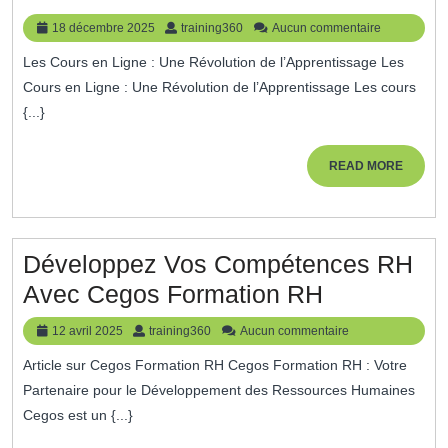
Révolution
18
training360
18 décembre 2025
training360
Aucun commentaire
De
décembre
Les Cours en Ligne : Une Révolution de l’Apprentissage Les
2025
L’Apprentissage
Cours en Ligne : Une Révolution de l’Apprentissage Les cours
:
{...}
Les
Cours
READ
READ MORE
MORE
En
Ligne
Au
Développez Vos Compétences RH
Service
Développe
Avec Cegos Formation RH
De
Vos
12
training360
12 avril 2025
training360
Aucun commentaire
Tous
Compéten
avril
Article sur Cegos Formation RH Cegos Formation RH : Votre
2025
RH
Partenaire pour le Développement des Ressources Humaines
Avec
Cegos est un {...}
Cegos