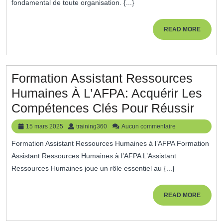
Ressources
fondamental de toute organisation. {...}
Humaines
:
READ
READ MORE
MORE
Renforcez
Vos
Compétences
Formation Assistant Ressources
RH
Humaines À L’AFPA: Acquérir Les
Pour
Form
Compétences Clés Pour Réussir
Exceller
Assis
15
training360
15 mars 2025
training360
Aucun commentaire
Ress
mars
Formation Assistant Ressources Humaines à l’AFPA Formation
2025
Huma
Assistant Ressources Humaines à l’AFPA L’Assistant
À
Ressources Humaines joue un rôle essentiel au {...}
L’AF
Acqué
READ
READ MORE
MORE
Les