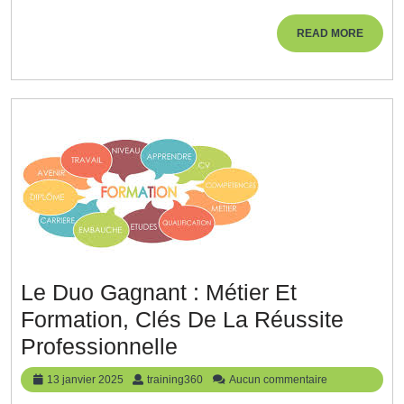
Trouve
La
READ
READ MORE
MORE
Meilleu
Option
Pour
Vous
Le Duo Gagnant : Métier Et
Formation, Clés De La Réussite
Le
Professionnelle
Duo
13
training360
13 janvier 2025
training360
Aucun commentaire
Gagnant
janvier