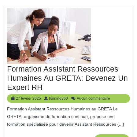
Comp
Clés
Pour
Réus
Formation Assistant Ressources
Humaines Au GRETA: Devenez Un
Formation
Expert RH
Assistant
27
training360
27 février 2025
training360
Aucun commentaire
Ressources
février
Formation Assistant Ressources Humaines au GRETA Le
2025
Humaines
GRETA, organisme de formation continue, propose une
Au
formation spécialisée pour devenir Assistant Ressources {...}
GRETA: