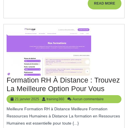
Devenez
READ
READ MORE
MORE
Un
Expert
RH
Formation RH À Distance : Trouvez
Format
La Meilleure Option Pour Vous
RH
21
training360
21 janvier 2025
training360
Aucun commentaire
À
janvier
Meilleure Formation RH à Distance Meilleure Formation
2025
Distan
Ressources Humaines à Distance La formation en Ressources
:
Humaines est essentielle pour toute {...}