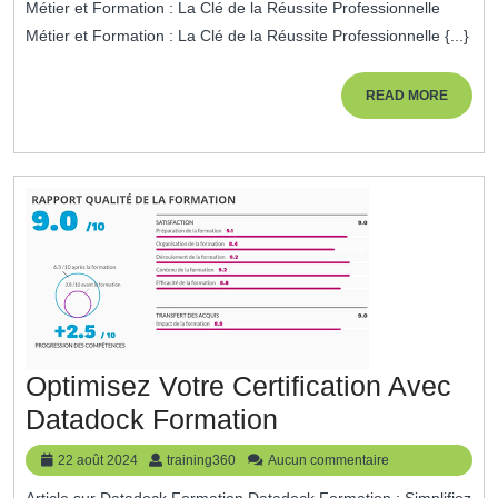
Métier et Formation : La Clé de la Réussite Professionnelle
2025
:
Métier et Formation : La Clé de la Réussite Professionnelle {...}
Métier
Et
READ
READ MORE
MORE
Formation,
Clés
De
La
Réussite
Professionnelle
Optimisez Votre Certification Avec
Optimisez
Datadock Formation
Votre
22
training360
22 août 2024
training360
Aucun commentaire
Certification
août
Article sur Datadock Formation Datadock Formation : Simplifiez