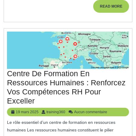
Formation
READ
READ MORE
MORE
RH
Centre De Formation En
Ressources Humaines : Renforcez
Vos Compétences RH Pour
Centre
Exceller
De
19
training360
19 mars 2025
training360
Aucun commentaire
Formation
mars
Le rôle essentiel d’un centre de formation en ressources
2025
En
humaines Les ressources humaines constituent le pilier