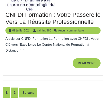
CNFDI Formation : Votre Passerelle
CNF
Vers La Réussite Professionnelle
Form
08
training360
08 juillet 2024
training360
Aucun commentaire
:
juillet
Article sur CNFDI Formation La Formation avec CNFDI : Votre
2024
Votr
Clé vers l’Excellence Le Centre National de Formation à
Pass
Distance {...}
Vers
La
READ
READ MORE
MORE
Réus
Prof
Pagination
1
2
Suivant
des
publications