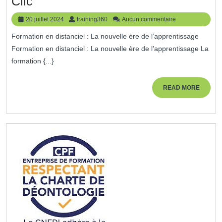
Formation
Clic
En
20
training360
20 juillet 2024
training360
Aucun commentaire
Distanciel
juillet
Formation en distanciel : La nouvelle ère de l’apprentissage
2024
:
Formation en distanciel : La nouvelle ère de l’apprentissage La
L’avenir
formation {...}
De
L’apprentissage
READ
READ MORE
MORE
À
Portée
De
Clic