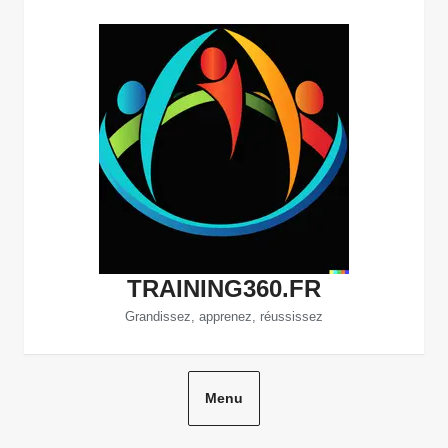
Aller
au
contenu
TRAINING360.FR
Grandissez, apprenez, réussissez
Menu