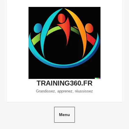
Aller
au
contenu
TRAINING360.FR
Grandissez, apprenez, réussissez
Menu