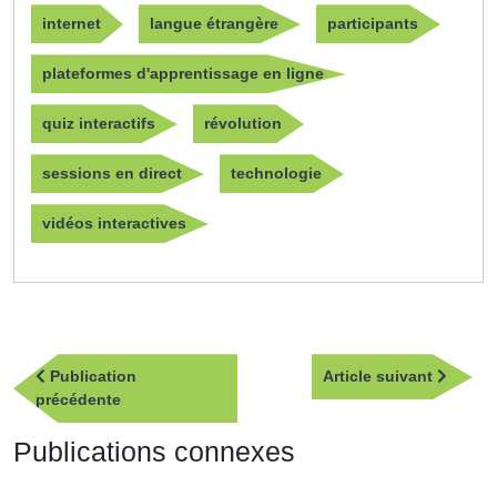
internet
langue étrangère
participants
plateformes d'apprentissage en ligne
quiz interactifs
révolution
sessions en direct
technologie
vidéos interactives
Navigation
Article
Publication
Article suivant
de
Publication
suivan
précédente
l’article
précédente
Publications connexes