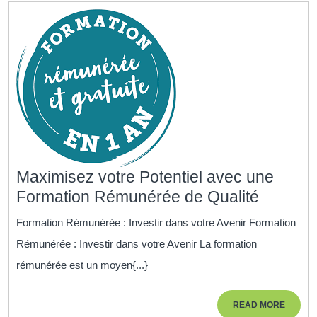
Maximisez votre Potentiel avec une
Maximi
Formation Rémunérée de Qualité
votre
Formation Rémunérée : Investir dans votre Avenir Formation
Potentie
Rémunérée : Investir dans votre Avenir La formation
avec
rémunérée est un moyen{...}
une
Formati
READ
READ MORE
Rémuné
MORE