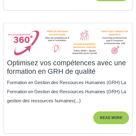
de
Qualité
Optimisez vos compétences avec une
Optimisez
formation en GRH de qualité
vos
Formation en Gestion des Ressources Humaines (GRH) La
compétence
Formation en Gestion des Ressources Humaines (GRH) La
avec
gestion des ressources humaines{...}
une
formation
READ
READ MORE
en
MORE
GRH