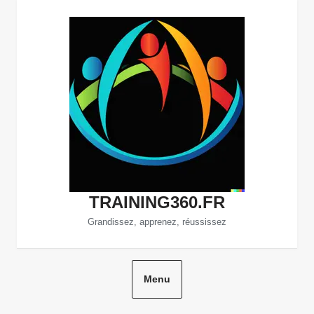
Aller
au
contenu
TRAINING360.FR
Grandissez, apprenez, réussissez
Menu