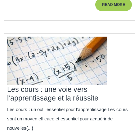
une
READ
READ MORE
For
MORE
en
Aid
à
la
Per
Les cours : une voie vers
Les
l’apprentissage et la réussite
cours
Les cours : un outil essentiel pour l’apprentissage Les cours
:
sont un moyen efficace et essentiel pour acquérir de
une
nouvelles{...}
voie