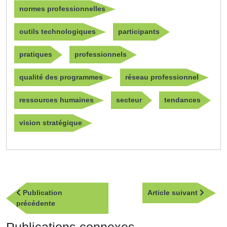
normes professionnelles
outils technologiques
participants
pratiques
professionnels
qualité des programmes
réseau professionnel
ressources humaines
secteur
tendances
vision stratégique
Navigation
Article
Publication
Article suivant
de
Publication
suivan
précédente
l’article
précédente
Publications connexes