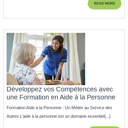
READ
READ MORE
l’Audit
MORE
RH
Développez vos Compétences avec
Dév
une Formation en Aide à la Personne
vos
Formation Aide à la Personne : Un Métier au Service des
Com
Autres L’aide à la personne est un domaine essentiel{...}
ave