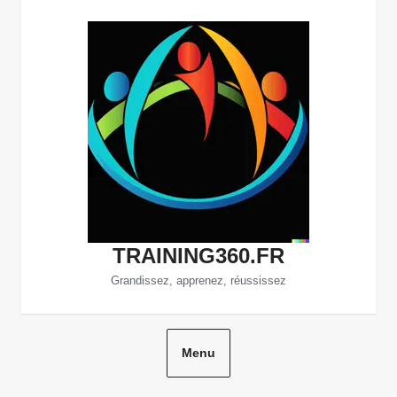
Aller
au
contenu
TRAINING360.FR
Grandissez, apprenez, réussissez
Menu