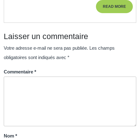
vers
READ
READ MORE
l’apprentiss
MORE
et
la
Laisser un commentaire
réussite
Votre adresse e-mail ne sera pas publiée.
Les champs
obligatoires sont indiqués avec
*
Commentaire
*
Nom
*