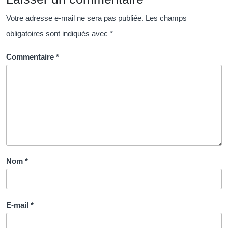
succès
dans
Votre adresse e-mail ne sera pas publiée.
Les champs
ce
obligatoires sont indiqués avec
*
métier
polyvalent
Commentaire
*
Nom
*
E-mail
*