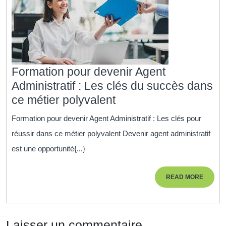
Formation pour devenir Agent
Administratif : Les clés du succès dans
Formation
ce métier polyvalent
pour
Formation pour devenir Agent Administratif : Les clés pour
devenir
réussir dans ce métier polyvalent Devenir agent administratif
Agent
est une opportunité{...}
Administratif
:
READ
READ MORE
Les
MORE
clés
du
Laisser un commentaire