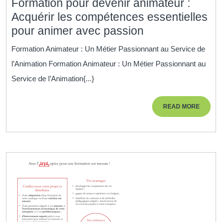
Formation pour devenir animateur :
Acquérir les compétences essentielles
Formation
pour animer avec passion
pour
Formation Animateur : Un Métier Passionnant au Service de
devenir
l’Animation Formation Animateur : Un Métier Passionnant au
animateur
Service de l’Animation{...}
:
Acquérir
READ
READ MORE
les
MORE
compétences
essentielles
pour
animer
avec
passion