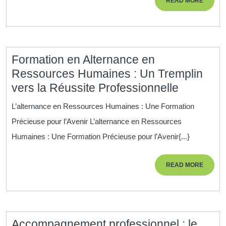
READ MORE
Formation
MORE
en
Gestion
de
Formation en Alternance en
Patrimoine
Ressources Humaines : Un Tremplin
Formatio
vers la Réussite Professionnelle
en
L’alternance en Ressources Humaines : Une Formation
Alternan
Précieuse pour l’Avenir L’alternance en Ressources
en
Humaines : Une Formation Précieuse pour l’Avenir{...}
Ressour
Humaine
READ
READ MORE
:
MORE
Un
Tremplin
vers
Accompagnement professionnel : le