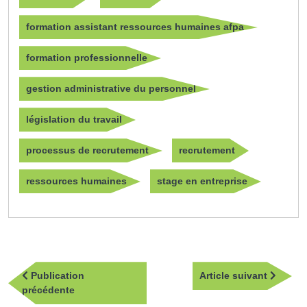
formation assistant ressources humaines afpa
formation professionnelle
gestion administrative du personnel
législation du travail
processus de recrutement
recrutement
ressources humaines
stage en entreprise
Navigation
Article
Publication
Article suivant
de
Publication
suivan
précédente
l’article
précédente