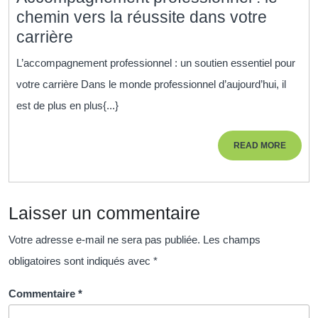
la
chemin vers la réussite dans votre
Réussite
Accompagnement
carrière
Professi
professionnel
L’accompagnement professionnel : un soutien essentiel pour
:
votre carrière Dans le monde professionnel d’aujourd’hui, il
le
est de plus en plus{...}
chemin
vers
READ
READ MORE
la
MORE
réussite
dans
Laisser un commentaire
votre
carrière
Votre adresse e-mail ne sera pas publiée.
Les champs
obligatoires sont indiqués avec
*
Commentaire
*