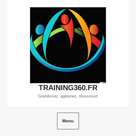
Aller
au
contenu
TRAINING360.FR
Grandissez, apprenez, réussissez
Menu