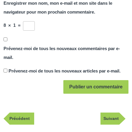
Enregistrer mon nom, mon e-mail et mon site dans le
navigateur pour mon prochain commentaire.
8
×
1
=
Prévenez-moi de tous les nouveaux commentaires par e-
mail.
Prévenez-moi de tous les nouveaux articles par e-mail.
Navigation
Publication
Article
Précédent
Suivant
de
précédente
suivant
l’article