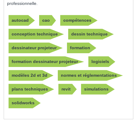
professionnelle.
autocad
cao
compétences
conception technique
dessin technique
dessinateur projeteur
formation
formation dessinateur projeteur
logiciels
modèles 2d et 3d
normes et réglementations
plans techniques
revit
simulations
solidworks