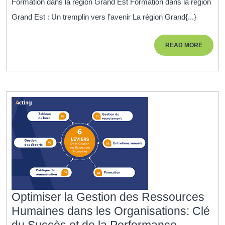
Formation dans la région Grand Est Formation dans la région
compétences
Grand Est : Un tremplin vers l’avenir La région Grand{...}
avec
la
READ
READ MORE
formation
MORE
en
Grand
Est
Optimiser la Gestion des Ressources
Humaines dans les Organisations: Clé
Optimise
du Succès et de la Performance