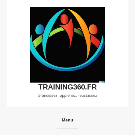
Aller
au
contenu
TRAINING360.FR
Grandissez, apprenez, réussissez
Menu