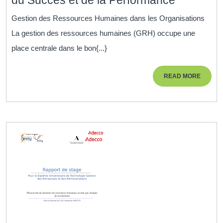
la
Gestion des Ressources Humaines dans les Organisations
Gestion
La gestion des ressources humaines (GRH) occupe une
des
place centrale dans le bon{...}
Ressour
Humaine
READ
READ MORE
dans
MORE
les
Organisat
Clé
du
Succès
et
de
la
Performa