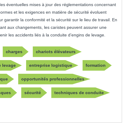
és des éventuelles mises à jour des réglementations concernant
 normes et les exigences en matière de sécurité évoluent
 garantir la conformité et la sécurité sur le lieu de travail. En
ptant aux changements, les caristes peuvent assurer une
nir les accidents liés à la conduite d’engins de levage.
charges
chariots élévateurs
e levage
entreprise logistique
formation
ique
opportunités professionnelles
sques
sécurité
techniques de conduite