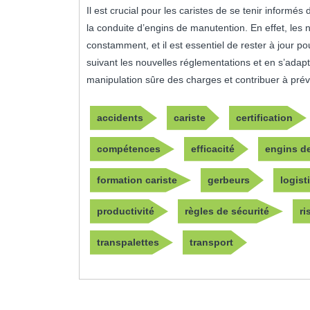
Il est crucial pour les caristes de se tenir inform
la conduite d’engins de manutention. En effet, les
constamment, et il est essentiel de rester à jour pour
suivant les nouvelles réglementations et en s’ada
manipulation sûre des charges et contribuer à préve
accidents
cariste
certification
compétences
efficacité
engins d
formation cariste
gerbeurs
logist
productivité
règles de sécurité
ri
transpalettes
transport