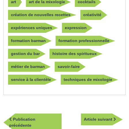
art
art de la mixologie
cocktails
création de nouvelles recettes
créativité
expériences uniques
expression
formation barman
formation professionnelle
gestion du bar
histoire des spiritueux
métier de barman
savoir-faire
service à la clientèle
techniques de mixologie
Navigation
Article
Publication
Article suivant
de
Publication
suivan
précédente