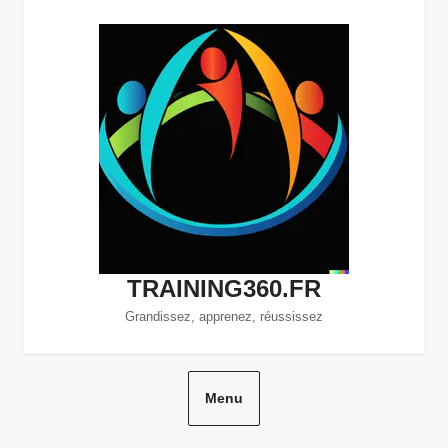
Aller
au
contenu
TRAINING360.FR
Grandissez, apprenez, réussissez
Menu