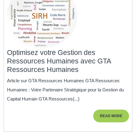
Optimisez votre Gestion des
Ressources Humaines avec GTA
Optimisez
Ressources Humaines
votre
Article sur GTA Ressources Humaines GTA Ressources
Gestion
Humaines : Votre Partenaire Stratégique pour la Gestion du
des
Capital Humain GTA Ressources{...}
Ressources
Humaines
READ
READ MORE
avec
MORE
GTA