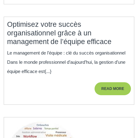
humaines
dans
la
Optimisez votre succès
gestion
organisationnel grâce à un
du
Optimis
management de l’équipe efficace
personnel
votre
Le management de l’équipe : clé du succès organisationnel
succès
Dans le monde professionnel d’aujourd’hui, la gestion d’une
organisa
équipe efficace est{...}
grâce
à
READ
READ MORE
un
MORE
manage
de
l’équipe
efficace