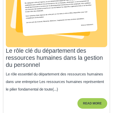
Le rôle clé du département des
ressources humaines dans la gestion
Le
du personnel
rôle
Le rôle essentiel du département des ressources humaines
clé
dans une entreprise Les ressources humaines représentent
du
le pilier fondamental de toute{...}
département
des
READ
READ MORE
ressources
MORE