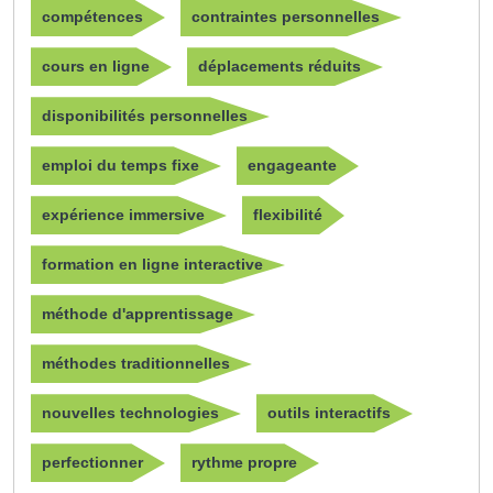
compétences
contraintes personnelles
cours en ligne
déplacements réduits
disponibilités personnelles
emploi du temps fixe
engageante
expérience immersive
flexibilité
formation en ligne interactive
méthode d'apprentissage
méthodes traditionnelles
nouvelles technologies
outils interactifs
perfectionner
rythme propre