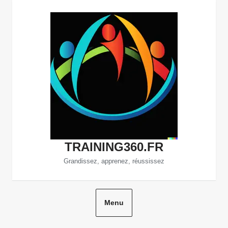
Aller
au
contenu
TRAINING360.FR
Grandissez, apprenez, réussissez
Menu