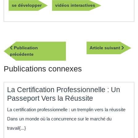
se développer
vidéos interactives
Navigation
Article
Publication
Article suivant
de
Publication
suivan
précédente
l’article
précédente
Publications connexes
La Certification Professionnelle : Un
La
Passeport Vers la Réussite
Certification
La certification professionnelle : un tremplin vers la réussite
Professionnel
Dans un monde où la concurrence sur le marché du
:
travail{...}
Un