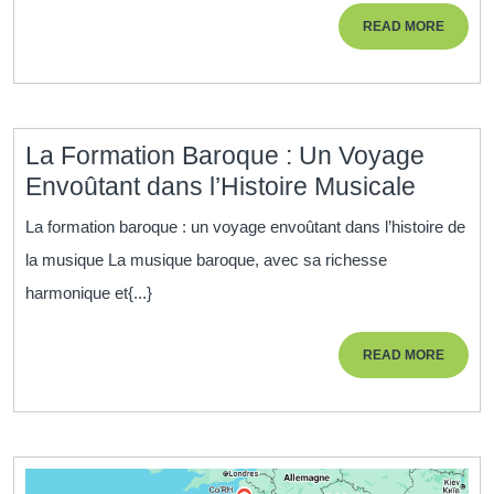
Passeport
READ
READ MORE
Vers
MORE
la
Réussite
La Formation Baroque : Un Voyage
La
Envoûtant dans l’Histoire Musicale
Format
La formation baroque : un voyage envoûtant dans l’histoire de
Baroq
la musique La musique baroque, avec sa richesse
:
harmonique et{...}
Un
Voyag
READ
READ MORE
Envoût
MORE
dans
l’Histoi
Musica