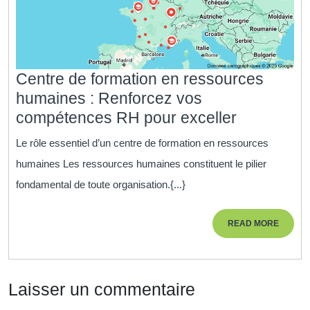
Centre de formation en ressources
humaines : Renforcez vos
Centre
compétences RH pour exceller
de
Le rôle essentiel d’un centre de formation en ressources
formation
humaines Les ressources humaines constituent le pilier
en
fondamental de toute organisation.{...}
ressource
humaines
READ
READ MORE
:
MORE
Renforcez
vos
Laisser un commentaire
compéten