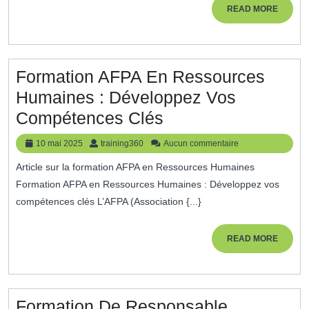
:
READ
READ MORE
MORE
Développez
Vos
Compétences
Formation AFPA En Ressources
Professionnelles
Humaines : Développez Vos
Formation
Compétences Clés
AFPA
10
training360
10 mai 2025
training360
Aucun commentaire
En
mai
Article sur la formation AFPA en Ressources Humaines
2025
Ressources
Formation AFPA en Ressources Humaines : Développez vos
Humaines
compétences clés L’AFPA (Association {...}
:
Développez
READ
READ MORE
MORE
Vos
Compétences
Clés
Formation De Responsable