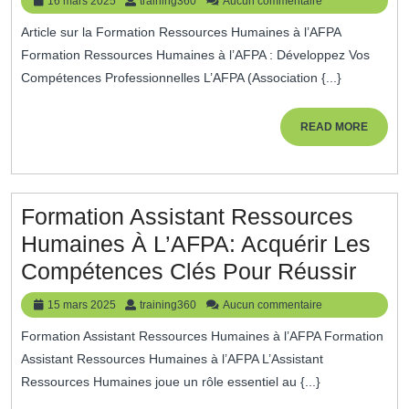
16 mars 2025
training360
Aucun commentaire
Compétences
mars
Article sur la Formation Ressources Humaines à l’AFPA
2025
En
Formation Ressources Humaines à l’AFPA : Développez Vos
Ressources
Compétences Professionnelles L’AFPA (Association {...}
Humaines
Avec
READ
READ MORE
MORE
La
Formation
AFPA
Formation Assistant Ressources
Humaines À L’AFPA: Acquérir Les
Form
Compétences Clés Pour Réussir
Assis
15
training360
15 mars 2025
training360
Aucun commentaire
Ress
mars
Formation Assistant Ressources Humaines à l’AFPA Formation
2025
Huma
Assistant Ressources Humaines à l’AFPA L’Assistant
À
Ressources Humaines joue un rôle essentiel au {...}
L’AF