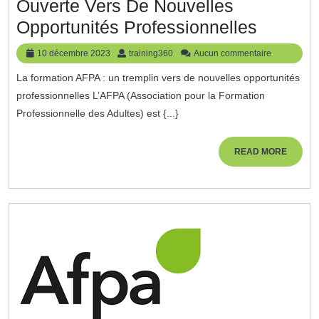
Ouverte Vers De Nouvelles
La
Opportunités Professionnelles
Formati
10
training360
10 décembre 2023
training360
Aucun commentaire
AFPA
décembre
La formation AFPA : un tremplin vers de nouvelles opportunités
2023
:
professionnelles L’AFPA (Association pour la Formation
Une
Professionnelle des Adultes) est {...}
Porte
Ouvert
READ
READ MORE
MORE
Vers
De
Nouvell
Opportu
Profess