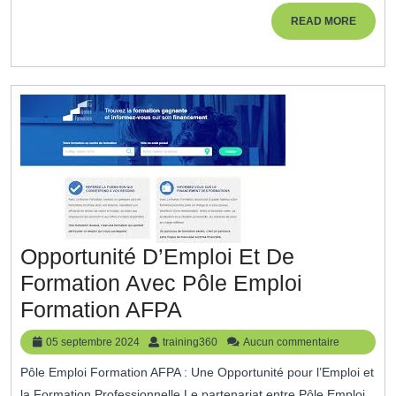
Acqué
READ
READ MORE
MORE
Les
Comp
Clés
Pour
Réus
Opportunité D’Emploi Et De
Formation Avec Pôle Emploi
Opportunité
Formation AFPA
D’Emploi
05
training360
05 septembre 2024
training360
Aucun commentaire
Et
septembre
Pôle Emploi Formation AFPA : Une Opportunité pour l’Emploi et
2024
De
la Formation Professionnelle Le partenariat entre Pôle Emploi