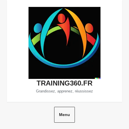
Aller
au
contenu
TRAINING360.FR
Grandissez, apprenez, réussissez
Menu