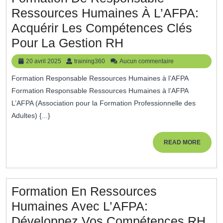
Ressources Humaines À L’AFPA:
Acquérir Les Compétences Clés
Formation
Pour La Gestion RH
De
20
training360
20 avril 2025
training360
Aucun commentaire
Responsable
avril
Formation Responsable Ressources Humaines à l’AFPA
2025
Ressources
Formation Responsable Ressources Humaines à l’AFPA
Humaines
L’AFPA (Association pour la Formation Professionnelle des
À
Adultes) {...}
L’AFPA:
READ
READ MORE
Acquérir
MORE
Les
Compétences
Formation En Ressources
Clés
Humaines Avec L’AFPA:
Pour
Fo
Développez Vos Compétences RH
La