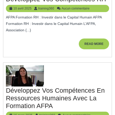
En
Gestion
10
training360
10 avril 2025
training360
Aucun commentaire
Re
avril
RH
AFPA Formation RH : Investir dans le Capital Humain AFPA
2025
Hu
Formation RH : Investir dans le Capital Humain L’AFPA,
Av
Association {...}
L’
Dé
READ
READ MORE
MORE
Vo
Co
RH
Développez Vos Compétences En
Ressources Humaines Avec La
Développez
Formation AFPA
Vos
16
training360