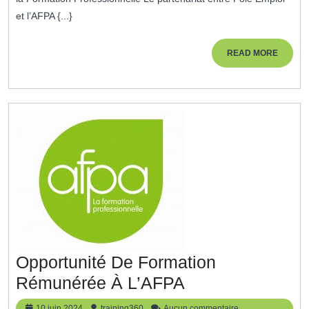
Formation
et l’AFPA {...}
Avec
Pôle
READ
READ MORE
MORE
Emploi
Formation
AFPA
Opportunité De Formation
Opportunité
Rémunérée À L’AFPA
De
10
training360
10 juin 2024
training360
Aucun commentaire