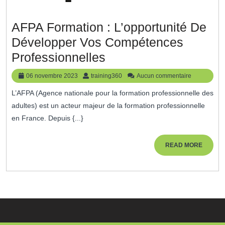
AFPA Formation : L’opportunité De
Développer Vos Compétences
AFPA
Professionnelles
Formation
06
training360
06 novembre 2023
training360
Aucun commentaire
:
novembre
L’AFPA (Agence nationale pour la formation professionnelle des
2023
L’opportunité
adultes) est un acteur majeur de la formation professionnelle
De
en France. Depuis {...}
Développer
Vos
READ
READ MORE
MORE
Compétences
Professionnelles