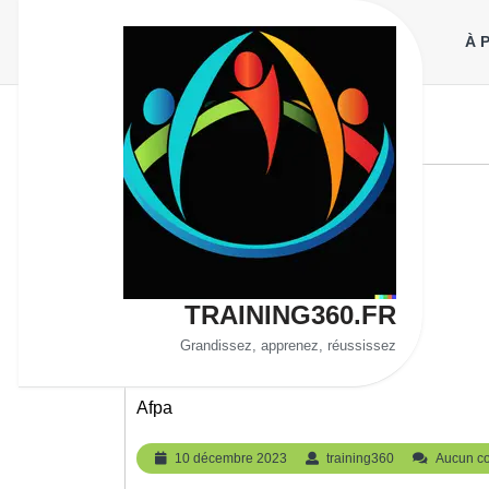
Aller
au
À 
contenu
TRAINING360.FR
Grandissez, apprenez, réussissez
Afpa
10
training360
10 décembre 2023
training360
Aucun c
décembre