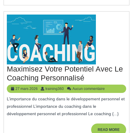
Pour
Une
Gestion
Efficace
Maximisez Votre Potentiel Avec Le
Maximisez
Coaching Personnalisé
Votre
27
training360
27 mars 2026
training360
Aucun commentaire
Potentiel
mars
L’importance du coaching dans le développement personnel et
2026
Avec
professionnel L’importance du coaching dans le
Le
développement personnel et professionnel Le coaching {...}
Coaching
Personnalisé
READ
READ MORE