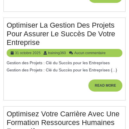
MORE
Optimiser La Gestion Des Projets
Pour Assurer Le Succès De Votre
Optimiser
Entreprise
La
31
training360
31 octobre 2025
training360
Aucun commentaire
Gestion
octobre
Gestion des Projets : Clé du Succès pour les Entreprises
2025
Des
Gestion des Projets : Clé du Succès pour les Entreprises {...}
Projets
Pour
READ
READ MORE
MORE
Assurer
Le
Succès
Optimisez Votre Carrière Avec Une
De
Formation Ressources Humaines
Votre