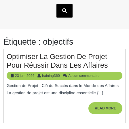
Étiquette :
objectifs
Optimiser La Gestion De Projet
Optimi
Pour Réussir Dans Les Affaires
La
23
training360
23 juin 2026
training360
Aucun commentaire
Gesti
juin
Gestion de Projet : Clé du Succès dans le Monde des Affaires
2026
De
La gestion de projet est une discipline essentielle {...}
Projet
Pour
READ
READ MORE
MORE
Réussi
Dans