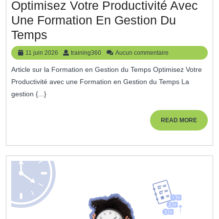
Optimisez Votre Productivité Avec
Une Formation En Gestion Du
Optimisez
Temps
Votre
11
training360
11 juin 2026
training360
Aucun commentaire
Productivité
juin
Article sur la Formation en Gestion du Temps Optimisez Votre
2026
Avec
Productivité avec une Formation en Gestion du Temps La
Une
gestion {...}
Formation
En
READ
READ MORE
MORE
Gestion
Du
Temps