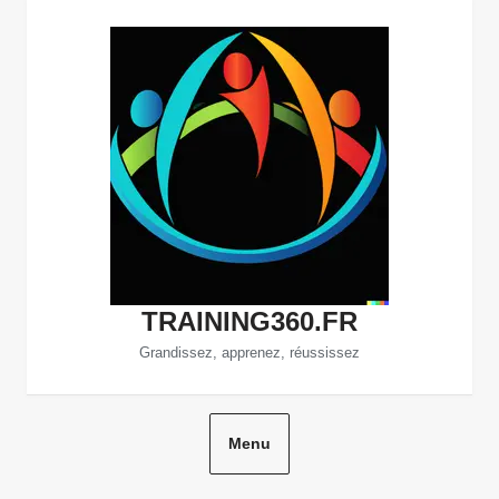
Aller
au
contenu
TRAINING360.FR
Grandissez, apprenez, réussissez
Menu