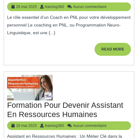
Votre
28
training360
28 mai 2025
training360
Aucun commentaire
Potentiel
mai
Le rôle essentiel d’un Coach en PNL pour votre développement
2025
Avec
personnel Le coaching en PNL, ou Programmation Neuro-
Un
Linguistique, est une {...}
Coach
En
READ
READ MORE
MORE
PNL
Expérime
Formation Pour Devenir Assistant
Formation
En Ressources Humaines
Pour
16
training360
16 mai 2025
training360
Aucun commentaire
Devenir
mai
Assistant en Ressources Humaines : Un Métier Clé dans la
2025