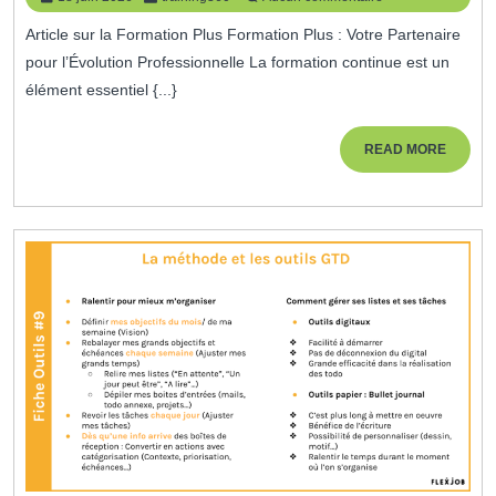
:
juin
Article sur la Formation Plus Formation Plus : Votre Partenaire
2026
Votre
pour l’Évolution Professionnelle La formation continue est un
Allié
élément essentiel {...}
Pour
L’Évolutio
READ
READ MORE
MORE
Profession