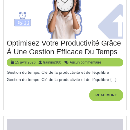
Optimisez Votre Productivité Grâce
Opt
À Une Gestion Efficace Du Temps
Vot
15
training360
15 avril 2026
training360
Aucun commentaire
Pro
avril
Gestion du temps: Clé de la productivité et de l’équilibre
2026
Grâ
Gestion du temps: Clé de la productivité et de l’équilibre {...}
À
Un
READ
READ MORE
MORE
Ges
Eff
Du
Te