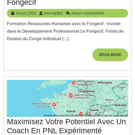
Optimisez
Fongecif
Entreprise
Votre
14
training360
14 juin 2025
training360
Aucun commentaire
Carrière
juin
Formation Ressources Humaines avec le Fongecif : Investir
2025
Avec
dans le Développement Professionnel Le Fongecif, Fonds de
Une
Gestion du Congé Individuel {...}
Formation
Ressources
READ
READ MORE
MORE
Humaines
Fongecif
Maximisez Votre Potentiel Avec Un
Maximise
Coach En PNL Expérimenté