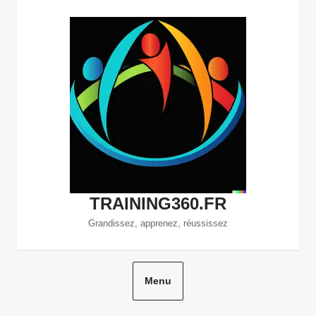
Aller
au
contenu
TRAINING360.FR
Grandissez, apprenez, réussissez
Menu