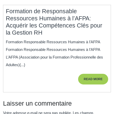
Formation de Responsable
Ressources Humaines à l’AFPA:
Acquérir les Compétences Clés pour
Formation
la Gestion RH
de
Formation Responsable Ressources Humaines à l’AFPA
Responsable
Formation Responsable Ressources Humaines à l’AFPA
Ressources
L’AFPA (Association pour la Formation Professionnelle des
Humaines
Adultes){...}
à
l’AFPA:
READ
READ MORE
Acquérir
MORE
les
Compétences
Laisser un commentaire
Clés
pour
Votre adresse e-mail ne sera pas publiée.
Les champs