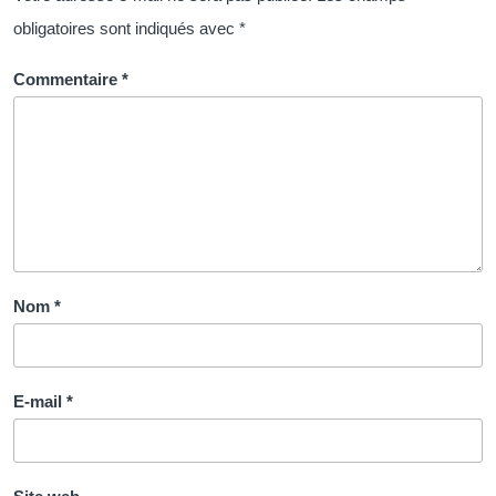
la
obligatoires sont indiqués avec
*
Gestion
RH
Commentaire
*
Nom
*
E-mail
*