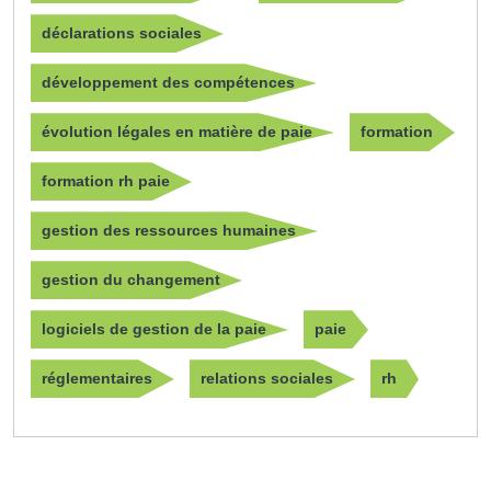
déclarations sociales
développement des compétences
évolution légales en matière de paie
formation
formation rh paie
gestion des ressources humaines
gestion du changement
logiciels de gestion de la paie
paie
réglementaires
relations sociales
rh