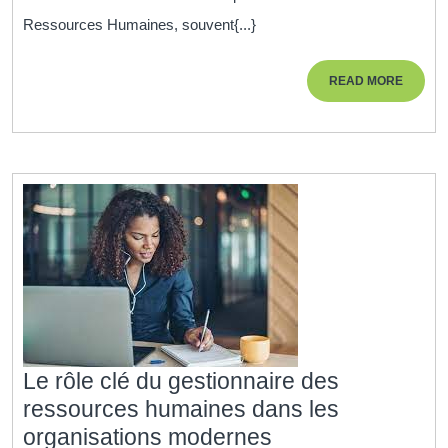
du
Ressources Humaines, souvent{...}
Gestion
RH
READ
READ MORE
dans
MORE
la
gestion
des
ressou
humain
Le rôle clé du gestionnaire des
ressources humaines dans les
Le
organisations modernes