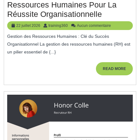
Ressources Humaines Pour La
Optimiser
Réussite Organisationnelle
La
22
training360
22 juillet 2026
training360
Aucun commentaire
Gestion
juillet
Gestion des Ressources Humaines : Clé du Succès
2026
Des
Organisationnel La gestion des ressources humaines (RH) est
Ressource
un pilier essentiel de {...}
Humaines
Pour
READ
READ MORE
MORE
La
Réussite
Organisati