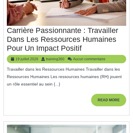
Carrière Passionnante : Travailler
Dans Les Ressources Humaines
Carrière
Pour Un Impact Positif
Passionnante
19
training360
19 juillet 2026
training360
Aucun commentaire
:
juillet
Travailler dans les Ressources Humaines Travailler dans les
2026
Travailler
Ressources Humaines Les ressources humaines (RH) jouent
Dans
un rôle essentiel au sein {...}
Les
Ressources
READ
READ MORE
MORE
Humaines
Pour
Un