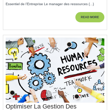
:
Essentiel de l’Entreprise Le manager des ressources {...}
Pilier
Stratégique
READ
READ MORE
MORE
De
La
Gestion
Des
Ressources
Humaines
Optimiser La Gestion Des