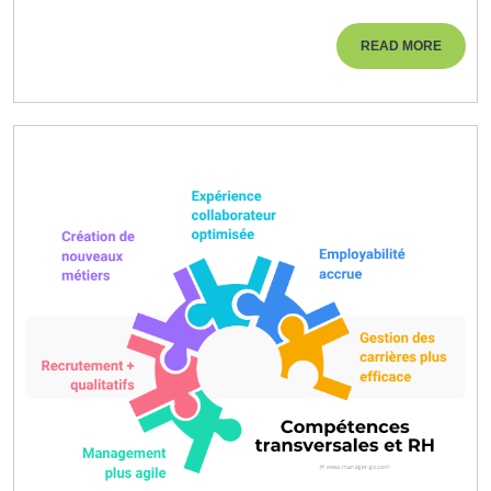
:
Clé
READ
READ MORE
MORE
De
Votre
Succès
Professionnel