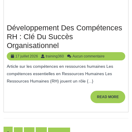
Développement Des Compétences
RH : Clé Du Succès
Développement
Organisationnel
Des
17
training360
17 juillet 2026
training360
Aucun commentaire
Compétences
juillet
Article sur les compétences en ressources humaines Les
2026
RH
compétences essentielles en Ressources Humaines Les
:
Ressources Humaines (RH) jouent un rôle {...}
Clé
Du
READ
READ MORE
MORE
Succès
Organisationnel
Pagination