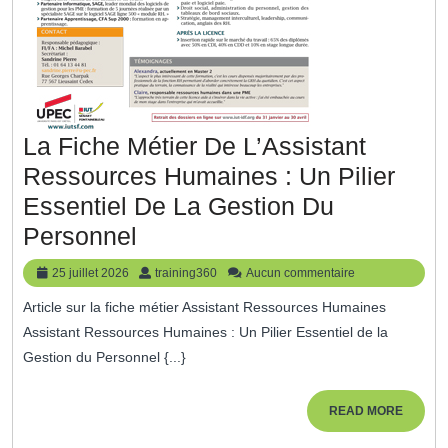
La Fiche Métier De L’Assistant
Ressources Humaines : Un Pilier
Essentiel De La Gestion Du
La
Personnel
Fiche
25
training360
25 juillet 2026
training360
Aucun commentaire
Métier
juillet
Article sur la fiche métier Assistant Ressources Humaines
2026
De
Assistant Ressources Humaines : Un Pilier Essentiel de la
L’Assistant
Gestion du Personnel {...}
Ressources
Humaines
READ
READ MORE
MORE
: