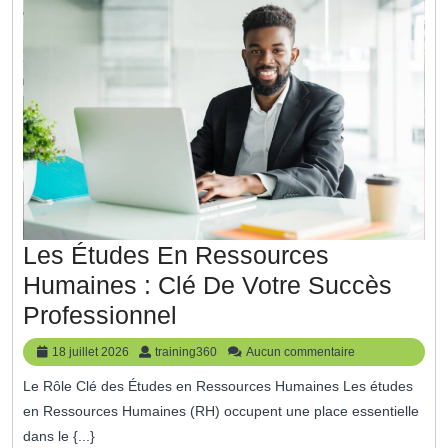
Impact
Positif
Les Études En Ressources
Humaines : Clé De Votre Succès
Les
Professionnel
Études
18
training360
18 juillet 2026
training360
Aucun commentaire
En
juillet
Le Rôle Clé des Études en Ressources Humaines Les études
2026
Ressources
en Ressources Humaines (RH) occupent une place essentielle
Humaines
dans le {...}