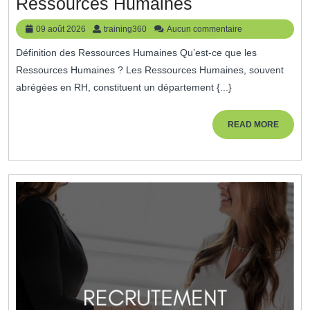
Comprendre
Ressources Humaines
La
09
training360
09 août 2026
training360
Aucun commentaire
Définition
août
Définition des Ressources Humaines Qu’est-ce que les
2026
Des
Ressources Humaines ? Les Ressources Humaines, souvent
Ressources
abrégées en RH, constituent un département {...}
Humaines
READ
READ MORE
MORE