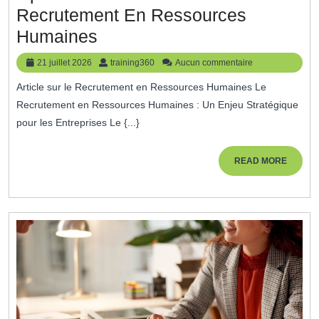
Recrutement En Ressources
Optimiser
Humaines
Le
21
training360
21 juillet 2026
training360
Aucun commentaire
Processus
juillet
Article sur le Recrutement en Ressources Humaines Le
2026
De
Recrutement en Ressources Humaines : Un Enjeu Stratégique
Recrutement
pour les Entreprises Le {...}
En
Ressources
READ
READ MORE
MORE
Humaines