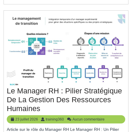
Un
Pilier
Essentiel
De
La
Gestion
Du
Personnel
Le Manager RH : Pilier Stratégique
De La Gestion Des Ressources
Le
Humaines
Manager
23
training360
23 juillet 2026
training360
Aucun commentaire
RH
juillet
Article sur le rôle du Manager RH Le Manager RH : Un Pilier
2026