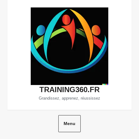
Aller
au
contenu
TRAINING360.FR
Grandissez, apprenez, réussissez
Menu