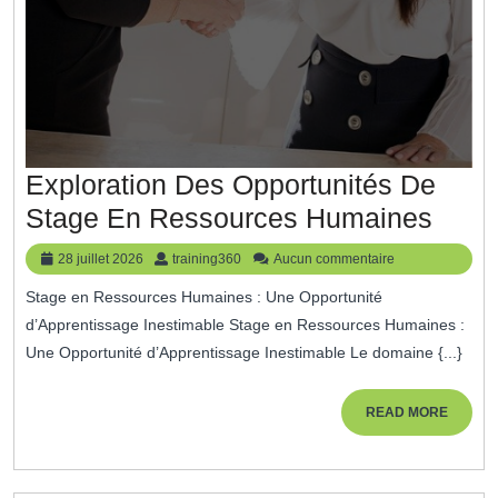
Exploration Des Opportunités De
Explo
Stage En Ressources Humaines
Des
28
training360
28 juillet 2026
training360
Aucun commentaire
Oppor
juillet
Stage en Ressources Humaines : Une Opportunité
2026
De
d’Apprentissage Inestimable Stage en Ressources Humaines :
Stag
Une Opportunité d’Apprentissage Inestimable Le domaine {...}
En
Ress
READ
READ MORE
MORE
Huma