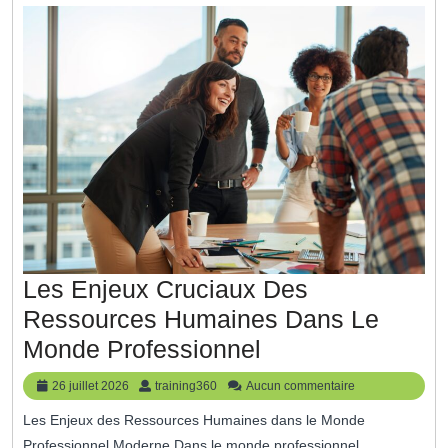
Les Enjeux Cruciaux Des
Ressources Humaines Dans Le
Les
Monde Professionnel
Enjeux
26
training360
26 juillet 2026
training360
Aucun commentaire
Cruciaux
juillet
Les Enjeux des Ressources Humaines dans le Monde
2026
Des
Professionnel Moderne Dans le monde professionnel