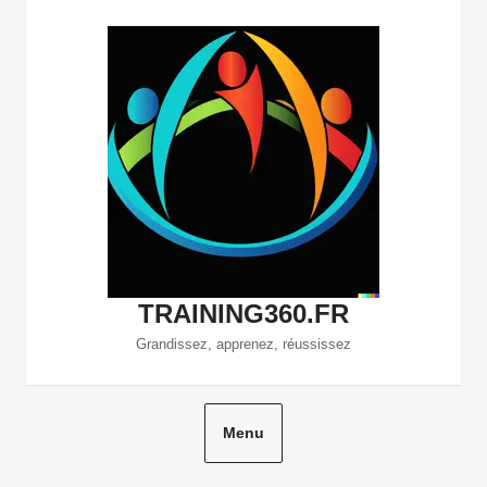
Aller
au
contenu
TRAINING360.FR
Grandissez, apprenez, réussissez
Menu