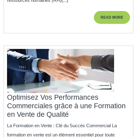
ressources humaines (RH){...}
gestionnaire
RH
READ
READ MORE
dans
MORE
la
fonction
publique
:
pilier
de
l’administration
Optimisez Vos Performances
Commerciales grâce à une Formation
Optimisez
en Vente de Qualité
Vos
La Formation en Vente : Clé du Succès Commercial La
Performances
formation en vente est un élément essentiel pour toute