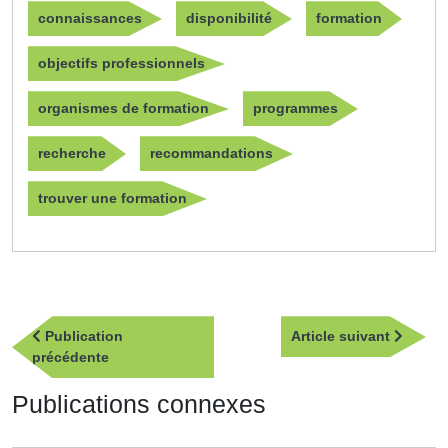
connaissances
disponibilité
formation
objectifs professionnels
organismes de formation
programmes
recherche
recommandations
trouver une formation
Navigation
Article
Publication
Article suivant
de
Publication
suivan
précédente
l’article
précédente
Publications connexes