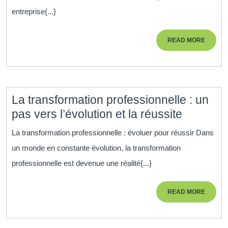
Commerciales
entreprise{...}
grâce
à
READ
READ MORE
une
MORE
Formation
en
Vente
La transformation professionnelle : un
de
La
pas vers l’évolution et la réussite
Qualité
transfor
La transformation professionnelle : évoluer pour réussir Dans
professi
un monde en constante évolution, la transformation
:
professionnelle est devenue une réalité{...}
un
pas
READ
READ MORE
vers
MORE
l’évoluti
et