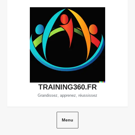
Aller
au
contenu
TRAINING360.FR
Grandissez, apprenez, réussissez
Menu