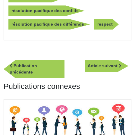
résolution pacifique des conflits
résolution pacifique des différends
respect
Navigation
Article
Publication
Article suivant
de
Publication
suivan
précédente
l’article
précédente
Publications connexes