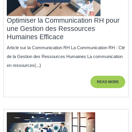
Optimiser la Communication RH pour
une Gestion des Ressources
Optimiser
Humaines Efficace
la
Article sur la Communication RH La Communication RH : Clé
Communication
de la Gestion des Ressources Humaines La communication
RH
en ressources{...}
pour
une
READ
READ MORE
Gestion
MORE
des
Ressources
Humaines
Efficace