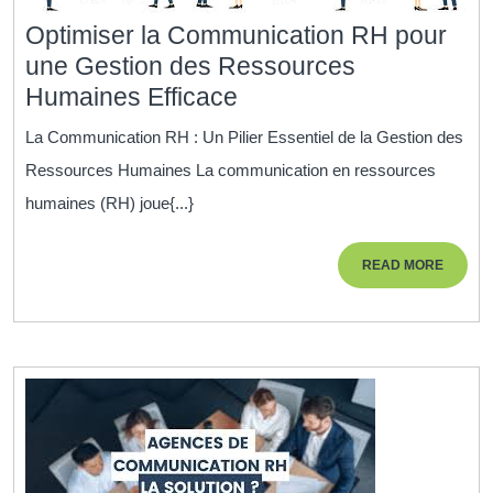
Optimiser la Communication RH pour
une Gestion des Ressources
Optimiser
Humaines Efficace
la
La Communication RH : Un Pilier Essentiel de la Gestion des
Communication
Ressources Humaines La communication en ressources
RH
humaines (RH) joue{...}
pour
une
READ
READ MORE
Gestion
MORE
des
Ressources
Humaines
Efficace