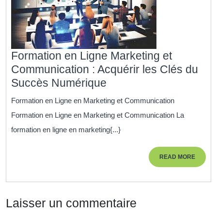
Formation en Ligne Marketing et
Communication : Acquérir les Clés du
Formation
Succès Numérique
en
Formation en Ligne en Marketing et Communication
Ligne
Formation en Ligne en Marketing et Communication La
Marketing
formation en ligne en marketing{...}
et
Communication
READ
READ MORE
:
MORE
Acquérir
les
Laisser un commentaire
Clés