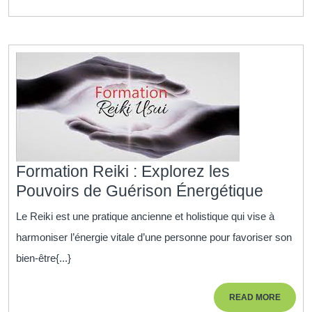
de
la
Gest
du
Capit
Hum
Formation Reiki : Explorez les
Format
Pouvoirs de Guérison Énergétique
Reiki
Le Reiki est une pratique ancienne et holistique qui vise à
:
harmoniser l’énergie vitale d’une personne pour favoriser son
Explor
bien-être{...}
les
Pouvoi
READ
READ MORE
de
MORE