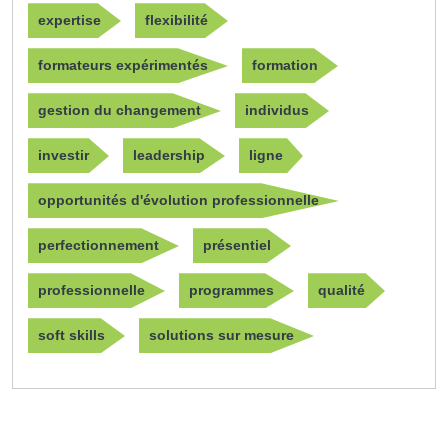
expertise
flexibilité
formateurs expérimentés
formation
gestion du changement
individus
investir
leadership
ligne
opportunités d'évolution professionnelle
perfectionnement
présentiel
professionnelle
programmes
qualité
soft skills
solutions sur mesure