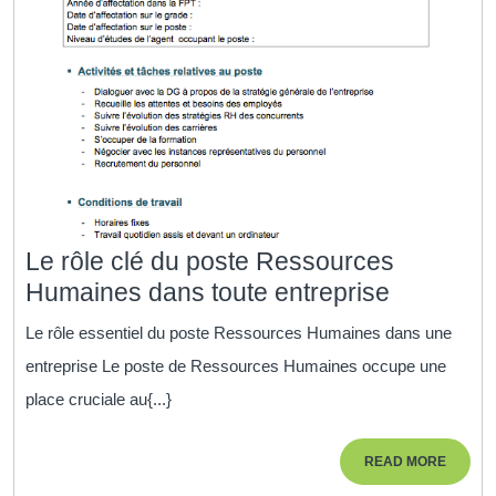
Le rôle clé du poste Ressources
Le
Humaines dans toute entreprise
rôle
Le rôle essentiel du poste Ressources Humaines dans une
clé
entreprise Le poste de Ressources Humaines occupe une
du
place cruciale au{...}
poste
Ressour
READ
READ MORE
Humaine
MORE