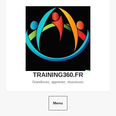
Aller
au
contenu
TRAINING360.FR
Grandissez, apprenez, réussissez
Menu