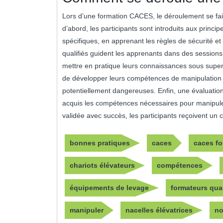
Lors d’une formation CACES, le déroulement se fai
d’abord, les participants sont introduits aux princ
spécifiques, en apprenant les règles de sécurité et
qualifiés guident les apprenants dans des sessions p
mettre en pratique leurs connaissances sous superv
de développer leurs compétences de manipulation to
potentiellement dangereuses. Enfin, une évaluation f
acquis les compétences nécessaires pour manipuler
validée avec succès, les participants reçoivent un 
bonnes pratiques
caces
caces fo
chariots élévateurs
compétences
équipements de levage
formateurs qual
manipuler
nacelles élévatrices
no