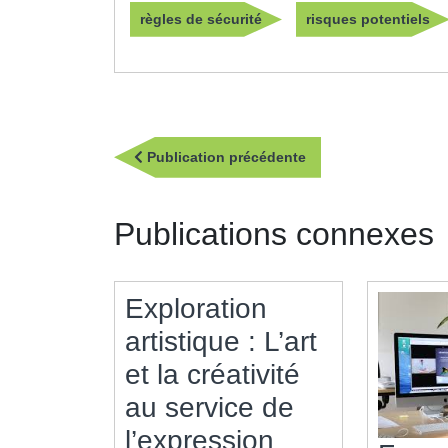
règles de sécurité
risques potentiels
Navigation
Publication
Publication précédente
de
précédente
l’article
Publications connexes
Exploration
artistique : L’art
et la créativité
au service de
l’expression