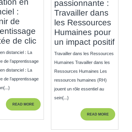
tion en
passionnante :
ciel :
Travailler dans
nir de
les Ressources
rentissage
Humaines pour
Formation
tée de clic
Carr
un impact positif
en
pass
en distanciel : La
Travailler dans les Ressources
distanciel
:
re de l’apprentissage
Humaines Travailler dans les
:
Trava
en distanciel : La
Ressources Humaines Les
L’avenir
dan
re de l’apprentissage
ressources humaines (RH)
de
n{...}
les
jouent un rôle essentiel au
l’apprentissage
sein{...}
Ress
READ
READ MORE
à
Hum
MORE
READ
READ MORE
portée
pour
MORE
de
un