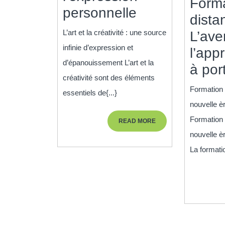
Forma
Exploration
personnelle
distan
artistique
L’art et la créativité : une source
L’ave
:
infinie d’expression et
l’app
L’art
d’épanouissement L’art et la
à por
et
créativité sont des éléments
Formation 
la
essentiels de{...}
nouvelle è
créativité
Formation 
READ
READ MORE
au
MORE
nouvelle è
service
La formatio
de
l’expression
personnelle