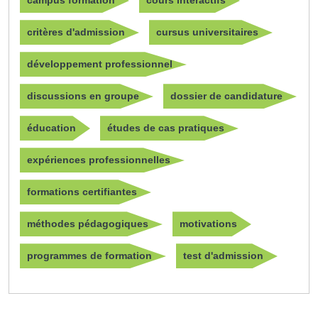
campus formation
cours interactifs
critères d'admission
cursus universitaires
développement professionnel
discussions en groupe
dossier de candidature
éducation
études de cas pratiques
expériences professionnelles
formations certifiantes
méthodes pédagogiques
motivations
programmes de formation
test d'admission