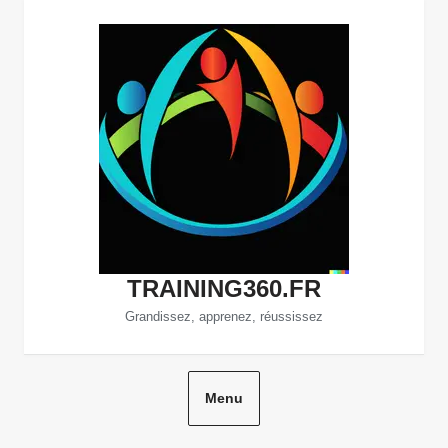
Aller
au
contenu
TRAINING360.FR
Grandissez, apprenez, réussissez
Menu