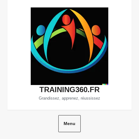
Aller
au
contenu
TRAINING360.FR
Grandissez, apprenez, réussissez
Menu