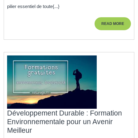
Humaines
pilier essentiel de toute{...}
:
Acquérir
READ
READ MORE
les
MORE
Compétences
Clés
pour
Réussir
Développement Durable : Formation
Environnementale pour un Avenir
Développement
Meilleur