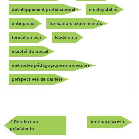
développement professionnel
employabilité
entreprises
formateurs expérimentés
formation csp
leadership
marché du travail
méthodes pédagogiques innovantes
perspectives de carrière
Navigation
Article
Publication
Article suivant
de
Publication
suivan
précédente
l’article
précédente