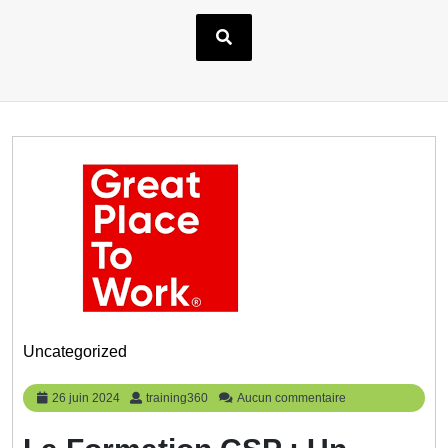
Uncategorized
26
training360
26 juin 2024
training360
Aucun commentaire
juin
2024