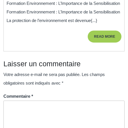
Durable
Formation Environnement : L’Importance de la Sensibilisation
:
Formation Environnement : L’Importance de la Sensibilisation
Formation
La protection de l’environnement est devenue{...}
Environnementale
pour
READ
READ MORE
un
MORE
Avenir
Meilleur
Laisser un commentaire
Votre adresse e-mail ne sera pas publiée.
Les champs
obligatoires sont indiqués avec
*
Commentaire
*