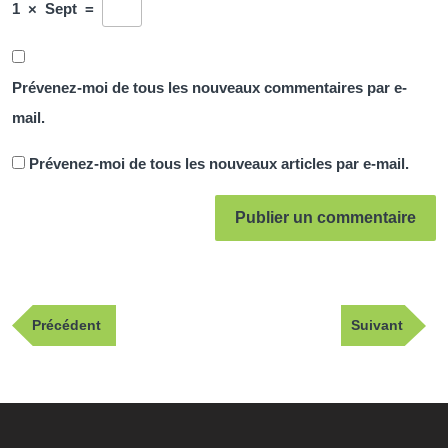
1
×
Sept
=
Prévenez-moi de tous les nouveaux commentaires par e-
mail.
Prévenez-moi de tous les nouveaux articles par e-mail.
Navigation
Publication
Article
Précédent
Suivant
de
précédente
suivant
l’article