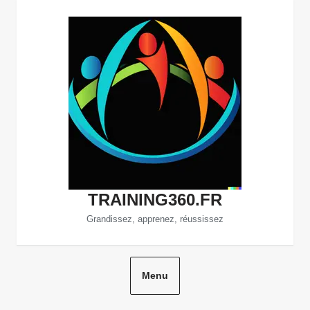
Aller
au
contenu
TRAINING360.FR
Grandissez, apprenez, réussissez
Menu