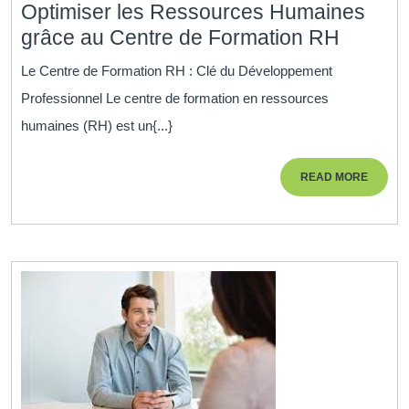
Optimiser les Ressources Humaines
Optimis
grâce au Centre de Formation RH
les
Le Centre de Formation RH : Clé du Développement
Ressou
Professionnel Le centre de formation en ressources
Humai
humaines (RH) est un{...}
grâce
au
READ
READ MORE
Centre
MORE
de
Format
RH