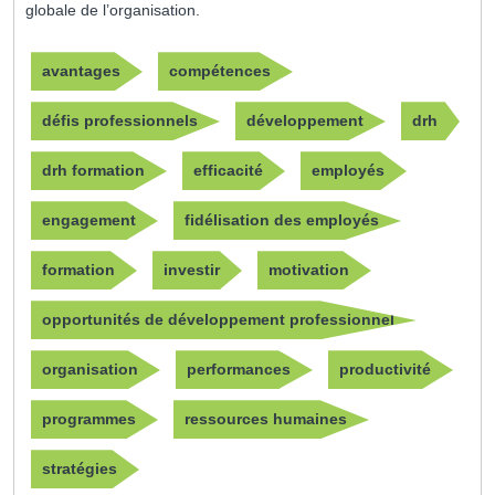
globale de l’organisation.
avantages
compétences
défis professionnels
développement
drh
drh formation
efficacité
employés
engagement
fidélisation des employés
formation
investir
motivation
opportunités de développement professionnel
organisation
performances
productivité
programmes
ressources humaines
stratégies