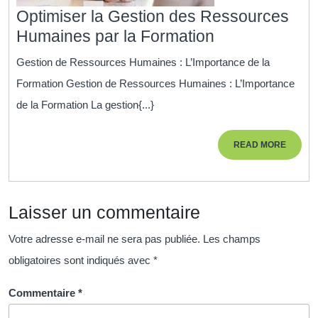
Optimiser la Gestion des Ressources
Optimiser
Humaines par la Formation
la
Gestion de Ressources Humaines : L’Importance de la
Gestion
Formation Gestion de Ressources Humaines : L’Importance
des
de la Formation La gestion{...}
Ressources
Humaines
READ
READ MORE
par
MORE
la
Formation
Laisser un commentaire
Votre adresse e-mail ne sera pas publiée.
Les champs
obligatoires sont indiqués avec
*
Commentaire
*