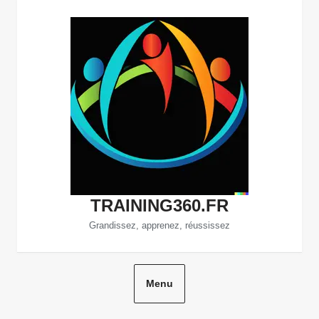
Aller
au
contenu
TRAINING360.FR
Grandissez, apprenez, réussissez
Menu