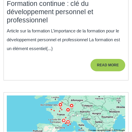
Formation continue : clé du
développement personnel et
Formation
professionnel
continue
Article sur la formation L’importance de la formation pour le
:
développement personnel et professionnel La formation est
clé
un élément essentiel{...}
du
développement
READ
READ MORE
personnel
MORE
et
professionnel