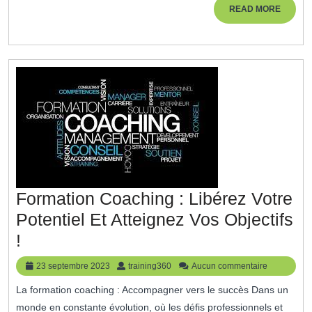
Les
READ
READ MORE
MORE
DRH
:
Un
Pilier
Essentiel
De
La
Gestion
Formation Coaching : Libérez Votre
Des
Potentiel Et Atteignez Vos Objectifs
Ressources
Formation
!
Humaines
Coaching
23
training360
23 septembre 2023
training360
Aucun commentaire
:
septembre
La formation coaching : Accompagner vers le succès Dans un
2023
Libérez
monde en constante évolution, où les défis professionnels et