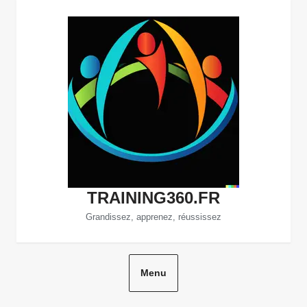
Aller
au
contenu
TRAINING360.FR
Grandissez, apprenez, réussissez
Menu