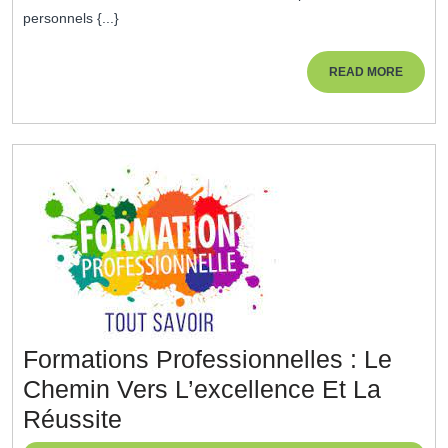
Votre
personnels {...}
Potentiel
Et
READ
READ MORE
MORE
Atteignez
Vos
Objectifs
!
Formations Professionnelles : Le
Chemin Vers L’excellence Et La
Formations
Réussite
Professionnelles