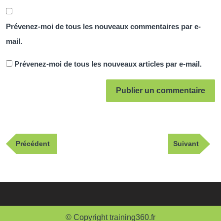
Prévenez-moi de tous les nouveaux commentaires par e-
mail.
Prévenez-moi de tous les nouveaux articles par e-mail.
Navigation
Publication
Article
Précédent
Suivant
de
précédente
suivant
l’article
© Copyright training360.fr