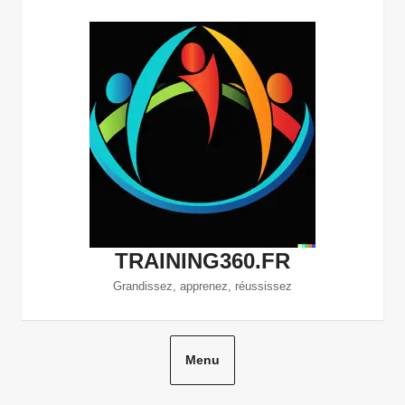
Aller
au
contenu
TRAINING360.FR
Grandissez, apprenez, réussissez
Menu