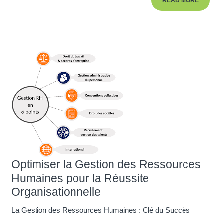
READ MORE
service
MORE
d’aide
à
la
formation
Optimiser la Gestion des Ressources
Humaines pour la Réussite
Optimiser
Organisationnelle
la
La Gestion des Ressources Humaines : Clé du Succès
Gestion