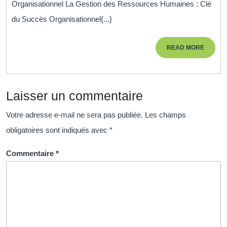
Organisationnel La Gestion des Ressources Humaines : Clé
des
du Succès Organisationnel{...}
Ressources
Humaines
READ
READ MORE
pour
MORE
la
Réussite
Laisser un commentaire
Organisationnelle
Votre adresse e-mail ne sera pas publiée.
Les champs
obligatoires sont indiqués avec
*
Commentaire
*