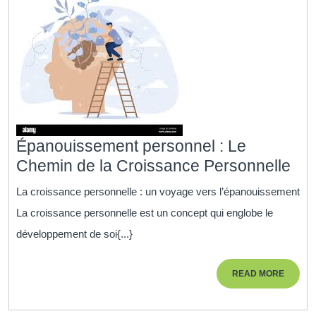
Épanouissement personnel : Le
Ép
Chemin de la Croissance Personnelle
per
La croissance personnelle : un voyage vers l’épanouissement
:
La croissance personnelle est un concept qui englobe le
Le
développement de soi{...}
Ch
de
READ
READ MORE
la
MORE
Cro