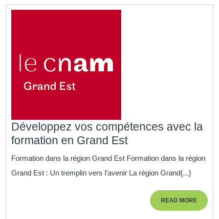
Développez vos compétences avec la
Développez
formation en Grand Est
vos
Formation dans la région Grand Est Formation dans la région
compétences
Grand Est : Un tremplin vers l’avenir La région Grand{...}
avec
la
READ
READ MORE
formation
MORE