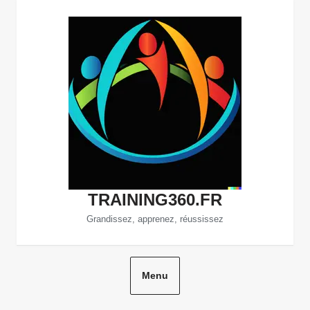
Aller
au
contenu
TRAINING360.FR
Grandissez, apprenez, réussissez
Menu