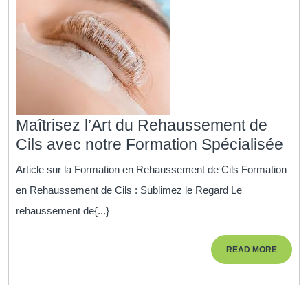
Maîtrisez l’Art du Rehaussement de
Maî
Cils avec notre Formation Spécialisée
l’Ar
Article sur la Formation en Rehaussement de Cils Formation
du
en Rehaussement de Cils : Sublimez le Regard Le
Re
rehaussement de{...}
de
Cil
READ
READ MORE
av
MORE
not
For