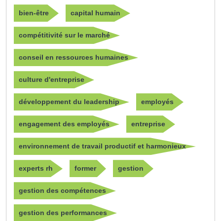
bien-être
capital humain
compétitivité sur le marché
conseil en ressources humaines
culture d'entreprise
développement du leadership
employés
engagement des employés
entreprise
environnement de travail productif et harmonieux
experts rh
former
gestion
gestion des compétences
gestion des performances