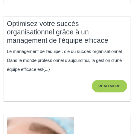
en
Grand
Est
Optimisez votre succès
organisationnel grâce à un
Optimis
management de l’équipe efficace
votre
Le management de l’équipe : clé du succès organisationnel
succès
Dans le monde professionnel d’aujourd’hui, la gestion d’une
organisa
équipe efficace est{...}
grâce
à
READ
READ MORE
un
MORE
manage
de
l’équipe
efficace