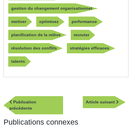
gestion du changement organisationnel
motiver
optimisez
performance
planification de la relève
recruter
résolution des conflits
stratégies efficaces
talents
Navigation
Article
Publication
Article suivant
de
Publication
suivan
précédente
l’article
précédente
Publications connexes